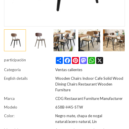
Share
Facebook
Pinterest
Mastodon
WhatsApp
X
participación
Categoría
Ventas calientes
English details
Wooden Chairs Indoor Cafe Solid Wood
Dining Chairs Restaurant Wooden
Furniture
Marca
CDG Restaurant Furniture Manufacturer
Modelo
658B-H45-STW
Color:
Negro mate, chapa de nogal
natural/acero natural, Lin