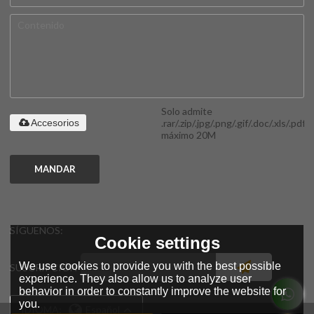
Solo admite
.rar/.zip/.jpg/.png/.gif/.doc/.xls/.pdf,
Accesorios
máximo 20M
MANDAR
SÍGUENOS:
Cookie settings
We use cookies to provide you with the best possible
SUSCRIPCIÓN
experience. They also allow us to analyze user
behavior in order to constantly improve the website for
you.
IDIOMA:
Español