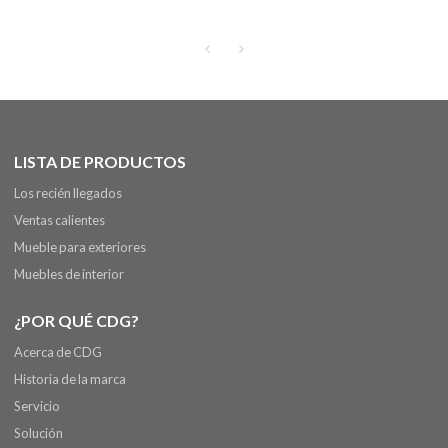
metálica, sillas de muebles de
maciza Restaurante Muebles
madera para restaurante
de madera
comercial
LISTA DE PRODUCTOS
Los recién llegados
Ventas calientes
Mueble para exteriores
Muebles de interior
¿POR QUÉ CDG?
Acerca de CDG
Historia de la marca
Servicio
Solución