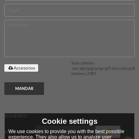
Solo admite
.rar/.zip/.jpg/.png/.gif/.doc/.xls/.pdf,
Accesorios
máximo 20M
MANDAR
SÍGUENOS:
Cookie settings
We use cookies to provide you with the best possible
SUSCRIPCIÓN
experience. They also allow us to analyze user