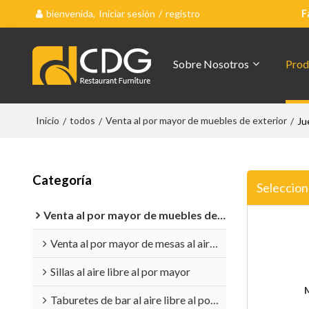
bienvenida,
Iniciar sesión
/
registro
F
Sobre Nosotros
Prod
Inicio
todos
Venta al por mayor de muebles de exterior
/
/
/
Ju
Categoría
Seleccion
Venta al por mayor de muebles de exterior
Venta al por mayor de mesas al aire libre
Sillas al aire libre al por mayor
Taburetes de bar al aire libre al por mayor