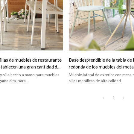
illas de muebles de restaurante
Base desprendible de la tabla de
 establecen una gran cantidad de
redonda de los muebles del metal
s
cafetería exterior con las sillas
y silla hecho a mano para muebles
Mueble lateral de exterior con mesa 
gama alta, para
sillas metálicas de alta calidad.
te/cafetería, etc...
1