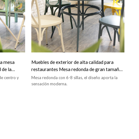
 la mesa
Muebles de exterior de alta calidad para
 de la
restaurantes Mesa redonda de gran tamaño
de lujo con sillas
de centro y
Mesa redonda con 6-8 sillas, el diseño aporta la
sensación moderna.