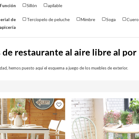
Función
Sillón
apilable
erial de
Terciopelo de peluche
Mimbre
Soga
Cuero 
apicería
 de restaurante al aire libre al po
dad, hemos puesto aquí el esquema a juego de los muebles de exterior.