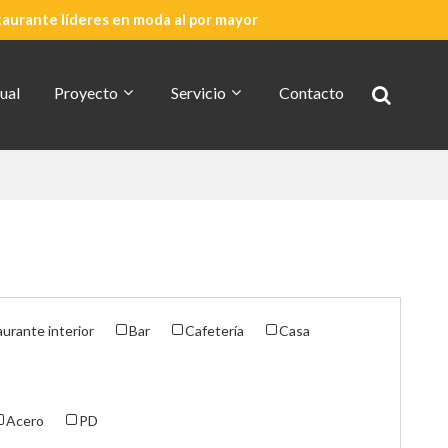
taurante líderes en moda al por mayor
ual
Proyecto
Servicio
Contacto
Cotización Rápida
Acerca De CDG
urante interior
Bar
Cafetería
Casa
Acero
PD