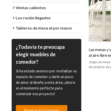
Ventas calientes
Los recién llegados
Tableros de mesa al por mayor
¿Todavía te preocupa
Las mesas y s
elegir muebles de
al aire libre
contenedore
comedor?
Juego de mesa 
de exterior de 
Si ha estado ansioso por revitalizar su
jardín/restauran
espacio de comedor y darle un poco
de amor al diseño a esta área, ¡ahora
es el momento perfecto para
comenzar ese proyecto!
Ponerse En Contacto