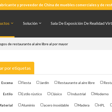
abricante y proveedor de China de muebles comerciales y de res
uctos
Solución
Sala De Exposición De Realidad Virt
egos de restaurante al aire libre al por mayor
ar por etiquetas
Escena
Fiesta
Jardín
Restaurante al aire libre
Resta
Estilo
Estilo rústico
Clásico
Industrial
Moderno
Material
Aluminio
acero inoxidable
Madera
HPL