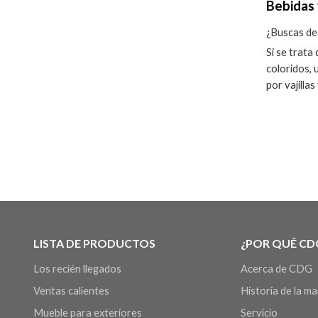
Bebidas 
¿Buscas ded
Si se trata
coloridos, 
por vajilla
LISTA DE PRODUCTOS
¿POR QUÉ CD
Los recién llegados
Acerca de CDG
Ventas calientes
Historia de la m
Mueble para exteriores
Servicio