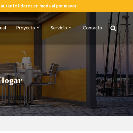
taurante líderes en moda al por mayor
ual
Proyecto
Servicio
Contacto
Cotización Rápida
Acerca De CDG
 Hogar