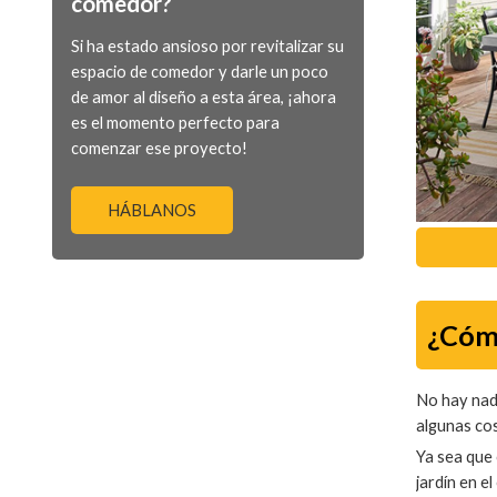
comedor?
Si ha estado ansioso por revitalizar su
espacio de comedor y darle un poco
de amor al diseño a esta área, ¡ahora
es el momento perfecto para
comenzar ese proyecto!
HÁBLANOS
¿Cómo
No hay nada
algunas cos
Ya sea que 
jardín en el