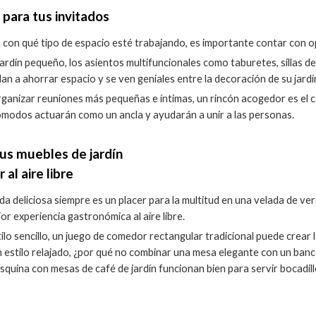
o para tus invitados
 con qué tipo de espacio esté trabajando, es importante contar con 
 jardín pequeño, los asientos multifuncionales como taburetes, sillas d
dan a ahorrar espacio y se ven geniales entre la decoración de su jardí
rganizar reuniones más pequeñas e íntimas, un rincón acogedor es el ca
ómodos actuarán como un ancla y ayudarán a unir a las personas.
us muebles de jardín
al aire libre
da deliciosa siempre es un placer para la multitud en una velada de ve
jor experiencia gastronómica al aire libre.
ilo sencillo, un juego de comedor rectangular tradicional puede crear 
 estilo relajado, ¿por qué no combinar una mesa elegante con un banco 
squina con mesas de café de jardín funcionan bien para servir bocadill