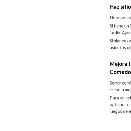
Haz siti
No importa
Si tiene un
jardín. Ayu
Si planea o
asientos c
Mejora t
Comedor 
Servir comi
crear la me
Para un est
opta por un
juegos de e