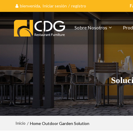
bienvenida,
Iniciar sesión
/
registro
F
Sobre Nosotros
Prod
Soluc
Inicio
/
Home Outdoor Garden Solution