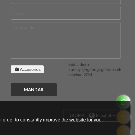
Solo admite
.rar/.zip/.jpg/.png/.gif/.doc/.xls/.pdf,
Accesorios
máximo 20M
MANDAR
IDIOMA:
Español
 order to constantly improve the website for you.