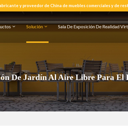
abricante y proveedor de China de muebles comerciales y de res
uctos
Solución
Sala De Exposición De Realidad Virt
ión De Jardín Al Aire Libre Para El