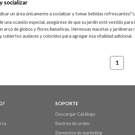
y socializar
icar un área únicamente a socializar y tomar bebidas refrescantes? Un
 de una ocasión especial, asegúrese de que su jardín esté vestido pa
un arco de globos y flores llamativas. Hermosas macetas y jardineras
s y cubiertos audaces y coloridos para agregar esa vitalidad adicional.
1
G?
SOPORTE
Descargar Catálogo
arca
Rastreo de orden
Elementos de marketing