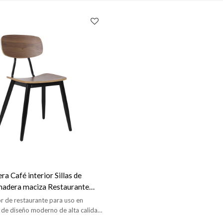
ra Café interior Sillas de
adera maciza Restaurante
madera
r de restaurante para uso en
je de diseño moderno de alta calidad
comedor/restaurante/hotel, etc.