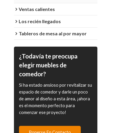
Ventas calientes
Los recién llegados
Tableros de mesa al por mayor
¿Todavía te preocupa
elegir muebles de
comedor?
Si ha estado ansioso por revitalizar su
espacio de comedor y darle un poco
de amor al diseño a esta área, ¡ahora
es el momento perfecto para
comenzar ese proyecto!
Ponerse En Contacto