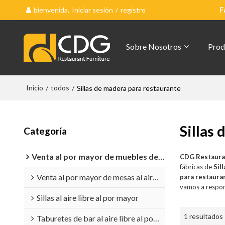
bienvenida,
Iniciar sesión
/
registro
F
Sobre Nosotros
Prod
Inicio
todos
/
/
Sillas de madera para restaurante
Sillas
Categoría
Venta al por mayor de muebles de exterior
CDG Restaura
fábricas de
Sil
Venta al por mayor de mesas al aire libre
para restaura
vamos a respon
Sillas al aire libre al por mayor
1 resultados
Taburetes de bar al aire libre al por mayor