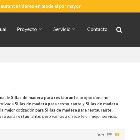
taurante líderes en moda al por mayor
ual
Proyecto
Servicio
Contacto
Cotización Rápida
Acerca De CDG
ina de
Sillas de madera para restaurante
, proporcionamos
 privada
Sillas de madera para restaurante
y
Sillas de madera
la mejor cotización para
Sillas de madera para restaurante
,
era para restaurante
, pero vamos a ofrecerle un mejor servicio.
Ver