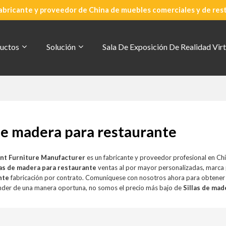
abricante y proveedor de China de muebles comerciales y de res
uctos
Solución
Sala De Exposición De Realidad Virt
 de madera para restaurante
nt Furniture Manufacturer
es un fabricante y proveedor profesional en Ch
las de madera para restaurante
ventas al por mayor personalizadas, marca
nte
fabricación por contrato. Comuníquese con nosotros ahora para obtener 
der de una manera oportuna, no somos el precio más bajo de
Sillas de mad