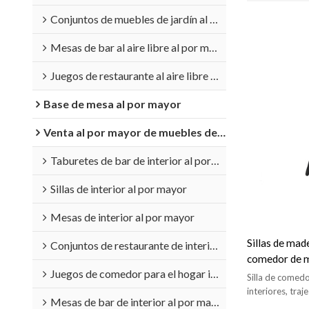
Conjuntos de muebles de jardín al por mayor
Mesas de bar al aire libre al por mayor
Juegos de restaurante al aire libre al por mayor
Base de mesa al por mayor
Venta al por mayor de muebles de interior
Taburetes de bar de interior al por mayor
Sillas de interior al por mayor
Mesas de interior al por mayor
Sillas de made
Conjuntos de restaurante de interior al por mayor
comedor de m
Juegos de comedor para el hogar interior al por mayor
Muebles de 
Silla de comedo
interiores, tra
Mesas de bar de interior al por mayor
para cafetería/