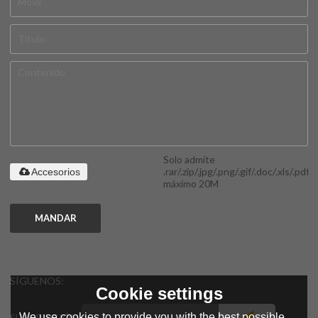
Solo admite
.rar/.zip/.jpg/.png/.gif/.doc/.xls/.pdf,
Accesorios
máximo 20M
MANDAR
SÍGUENOS:
Cookie settings
We use cookies to provide you with the best possible
SUSCRIPCIÓN