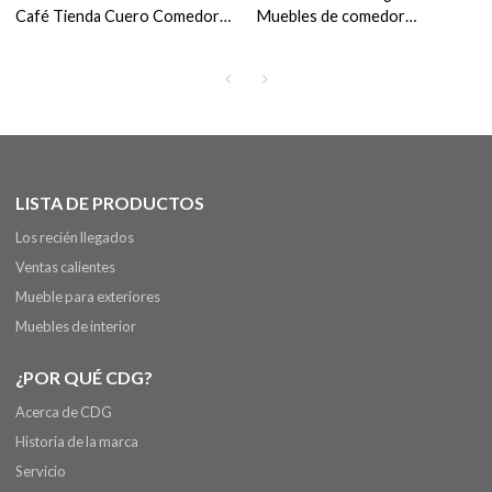
Café Tienda Cuero Comedor
Muebles de comedor
Silla Restaurante Silla
Restaurante Windsor Silla
personalizada
vintage
LISTA DE PRODUCTOS
Los recién llegados
Ventas calientes
Mueble para exteriores
Muebles de interior
¿POR QUÉ CDG?
Acerca de CDG
Historia de la marca
Servicio