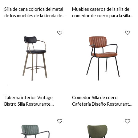
Silla de cena colorida del metal
Muebles caseros de la silla de
de los muebles de la tienda del
comedor de cuero para la silla
servicio de comida para el
comercial del restaurante del
restaurante y el café interiores
comedor
Taberna interior Vintage
Comedor Silla de cuero
Bistro Silla Restaurante
Cafetería Diseño Restaurante
Industrial Altura Silla de bar de
Asientos Muebles de interior
lujo