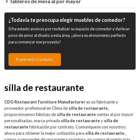
Tableros de mesa al por mayor
¿Todavía te preocupa elegir muebles de comedor?
Si ha estado ansioso por revitalizar su espacio de comedor y darle un
poco de amor al diseño a esta área, ¡ahora es el momento perfecto
para comenzar ese proyecto!
Ponerse En Contacto
silla de restaurante
CDG Restaurant Furniture Manufacturer
es un fabricante y
proveedor profesional en China de
silla de restaurante
,
proporcionamos fábricas de
silla de restaurante
ventas al por mayor
personalizadas, marca privada
silla de restaurante
y
silla de
restaurante
fabricación por contrato. Comuníquese con nosotros
ahora para obtener la mejor cotización para
silla de restaurante
,
vamos a responder de una manera oportuna, no somos el precio más