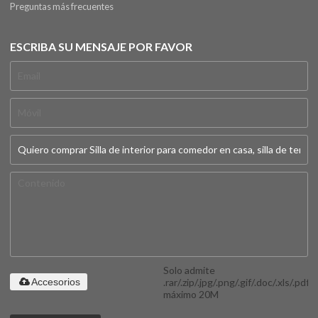
Preguntas más frecuentes
ESCRIBA SU MENSAJE POR FAVOR
Solo admite
.rar/.zip/.jpg/.png/.gif/.doc/.xls/.pdf,
Accesorios
máximo 20M