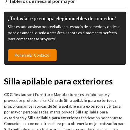
Tableros de mesa al por mayor
¿Todavía te preocupa elegir muebles de comedor?
Si ha estado ansioso por revitalizar su espacio de comedor y darle un
poco de amor al diseño a esta área, ¡ahora es el momento perfecto
para comenzar ese proyecto!
Ponerse En Contacto
Silla apilable para exteriores
CDG Restaurant Furniture Manufacturer
es un fabricante y
proveedor profesional en China de
Silla apilable para exteriores
,
proporcionamos fábricas de
Silla apilable para exteriores
ventas al
por mayor personalizadas, marca privada
Silla apilable para
exteriores
y
Silla apilable para exteriores
fabricación por contrato.
Comuníquese con nosotros ahora para obtener la mejor cotización para
Silla apilable para exteriores
, vamos a responder de una manera