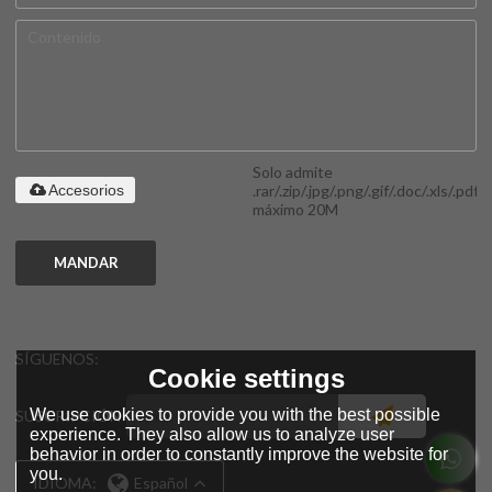
Solo admite
.rar/.zip/.jpg/.png/.gif/.doc/.xls/.pdf,
Accesorios
máximo 20M
MANDAR
SÍGUENOS:
Cookie settings
We use cookies to provide you with the best possible
SUSCRIPCIÓN
experience. They also allow us to analyze user
behavior in order to constantly improve the website for
you.
IDIOMA:
Español