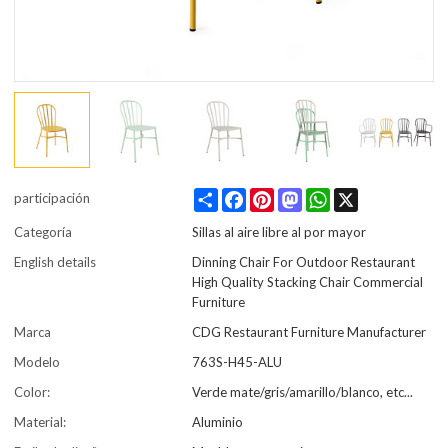
Share
Facebook
Pinterest
Mastodon
WhatsApp
X
participación
Categoría
Sillas al aire libre al por mayor
English details
Dinning Chair For Outdoor Restaurant
High Quality Stacking Chair Commercial
Furniture
Marca
CDG Restaurant Furniture Manufacturer
Modelo
763S-H45-ALU
Color:
Verde mate/gris/amarillo/blanco, etc...
Material:
Aluminio