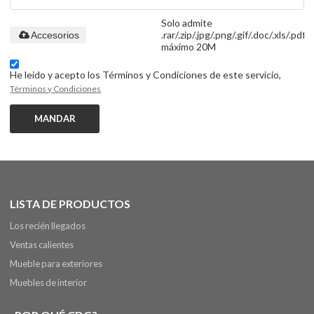
Solo admite
.rar/.zip/.jpg/.png/.gif/.doc/.xls/.pdf,
Accesorios
máximo 20M
He leido y acepto los Términos y Condiciones de este servicio,
Términos y Condiciones
MANDAR
LISTA DE PRODUCTOS
Los recién llegados
Ventas calientes
Mueble para exteriores
Muebles de interior