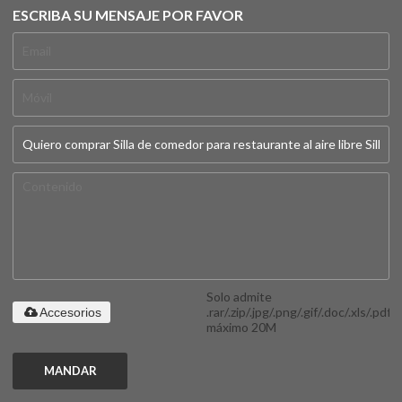
ESCRIBA SU MENSAJE POR FAVOR
Solo admite
.rar/.zip/.jpg/.png/.gif/.doc/.xls/.pdf,
Accesorios
máximo 20M
MANDAR