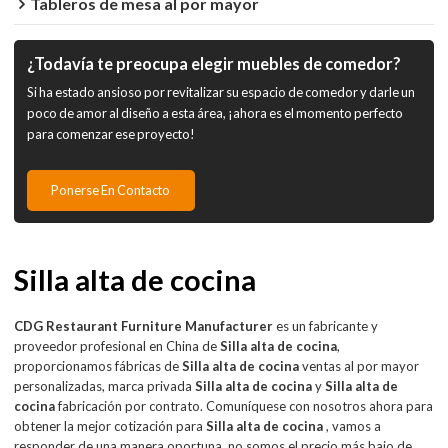
Tableros de mesa al por mayor
¿Todavía te preocupa elegir muebles de comedor?
Si ha estado ansioso por revitalizar su espacio de comedor y darle un
poco de amor al diseño a esta área, ¡ahora es el momento perfecto
para comenzar ese proyecto!
Ponerse En Contacto
Silla alta de cocina
CDG Restaurant Furniture Manufacturer
es un fabricante y
proveedor profesional en China de
Silla alta de cocina
,
proporcionamos fábricas de
Silla alta de cocina
ventas al por mayor
personalizadas, marca privada
Silla alta de cocina
y
Silla alta de
cocina
fabricación por contrato. Comuníquese con nosotros ahora para
obtener la mejor cotización para
Silla alta de cocina
, vamos a
responder de una manera oportuna, no somos el precio más bajo de