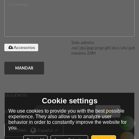
Solo admite
.rar/.zip/.jpg/.png/.gif/.doc/.xls/.pdf,
Accesorios
máximo 20M
MANDAR
SÍGUENOS:
Cookie settings
We use cookies to provide you with the best possible
SUSCRIPCIÓN
experience. They also allow us to analyze user
behavior in order to constantly improve the website for
you.
IDIOMA:
Español