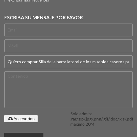
Preguntas más frecuentes
ESCRIBA SU MENSAJE POR FAVOR
Solo admite
.rar/.zip/.jpg/.png/.gif/.doc/.xls/.pdf,
Accesorios
máximo 20M