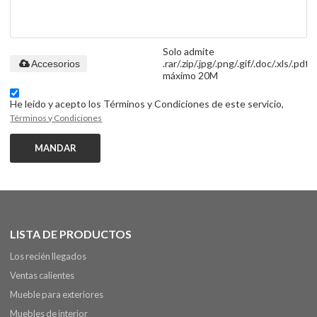
Solo admite
.rar/.zip/.jpg/.png/.gif/.doc/.xls/.pdf,
Accesorios
máximo 20M
He leido y acepto los Términos y Condiciones de este servicio,
Términos y Condiciones
MANDAR
LISTA DE PRODUCTOS
Los recién llegados
Ventas calientes
Mueble para exteriores
Muebles de interior