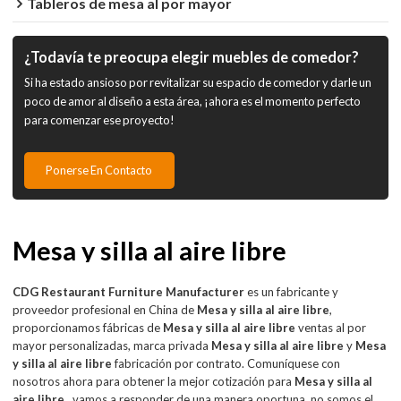
Tableros de mesa al por mayor
¿Todavía te preocupa elegir muebles de comedor?
Si ha estado ansioso por revitalizar su espacio de comedor y darle un
poco de amor al diseño a esta área, ¡ahora es el momento perfecto
para comenzar ese proyecto!
Ponerse En Contacto
Mesa y silla al aire libre
CDG Restaurant Furniture Manufacturer
es un fabricante y
proveedor profesional en China de
Mesa y silla al aire libre
,
proporcionamos fábricas de
Mesa y silla al aire libre
ventas al por
mayor personalizadas, marca privada
Mesa y silla al aire libre
y
Mesa
y silla al aire libre
fabricación por contrato. Comuníquese con
nosotros ahora para obtener la mejor cotización para
Mesa y silla al
aire libre
, vamos a responder de una manera oportuna, no somos el