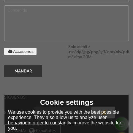
Solo admite
.rar/.zip/.jpg/.png/.gif/.doc/.xls/.pdf,
Accesorios
máximo 20M
MANDAR
SÍGUENOS:
Cookie settings
We use cookies to provide you with the best possible
SUSCRIPCIÓN
experience. They also allow us to analyze user
behavior in order to constantly improve the website for
you.
IDIOMA:
Español