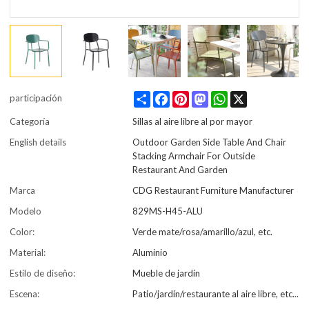
Share
Facebook
Pinterest
Mastodon
WhatsApp
X
participación
Categoría
Sillas al aire libre al por mayor
English details
Outdoor Garden Side Table And Chair
Stacking Armchair For Outside
Restaurant And Garden
Marca
CDG Restaurant Furniture Manufacturer
Modelo
829MS-H45-ALU
Color:
Verde mate/rosa/amarillo/azul, etc.
Material:
Aluminio
Estilo de diseño:
Mueble de jardín
Escena:
Patio/jardín/restaurante al aire libre, etc...