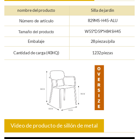
nombre del producto
Silla de jardin
829MS-H45-ALU
Número de artículo
W55*D59*H84 SH45
Tamaño del producto
Embalaje
28 piezas/pila
Cantidad de carga (40HQ)
1232 piezas
Video de producto de sillón de metal