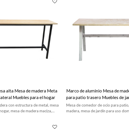
sa alta Mesa de madera Meta
Marco de aluminio Mesa de mad
ateral Muebles para el hogar
para patio trasero Muebles de j
de comedor de madera
era con estructura de metal, mesa
Mesa de comedor de ocio para patio
l hogar, mesa de madera maciza,
madera, mesa de jardín para uso dom
derna para el hogar.