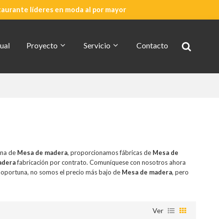
taurante líderes en moda al por mayor
ual
Proyecto
Servicio
Contacto
Cotización Rápida
Acerca De CDG
ina de
Mesa de madera
, proporcionamos fábricas de
Mesa de
adera
fabricación por contrato. Comuníquese con nosotros ahora
oportuna, no somos el precio más bajo de
Mesa de madera
, pero
Ver