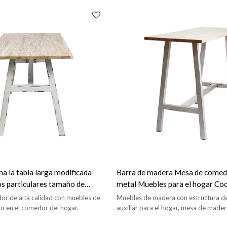
a la tabla larga modificada
Barra de madera Mesa de comed
os particulares tamaño de
metal Muebles para el hogar Co
abla para el estilo del vintage
lateral superior de madera maci
r de alta calidad con muebles de
Muebles de madera con estructura d
o en el comedor del hogar.
auxiliar para el hogar, mesa de mader
mesa de bar moderna para el hogar.