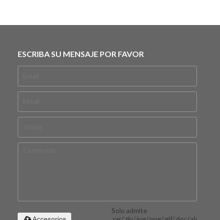
ESCRIBA SU MENSAJE POR FAVOR
Solo admite
.rar/.zip/.jpg/.png/.gif/.doc/.xls/.pdf,
Accesorios