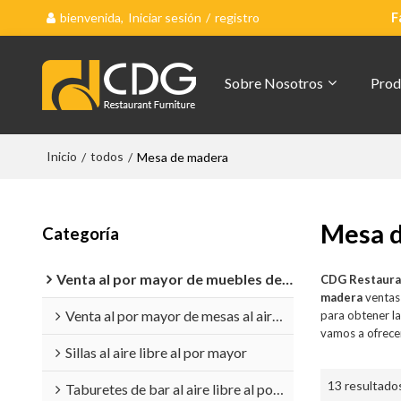
bienvenida,
Iniciar sesión
/
registro
F
Sobre Nosotros
Prod
Inicio
todos
/
/
Mesa de madera
Mesa 
Categoría
Venta al por mayor de muebles de exterior
CDG Restaura
madera
ventas
Venta al por mayor de mesas al aire libre
para obtener l
vamos a ofrecer
Sillas al aire libre al por mayor
13 resultado
Taburetes de bar al aire libre al por mayor