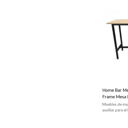
Home Bar Me
Frame Mesa l
Muebles de mad
auxiliar para e
mesa de bar mo