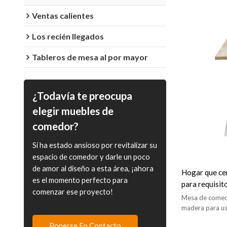
Ventas calientes
Los recién llegados
Tableros de mesa al por mayor
¿Todavía te preocupa
elegir muebles de
comedor?
Si ha estado ansioso por revitalizar su
espacio de comedor y darle un poco
de amor al diseño a esta área, ¡ahora
Hogar que cen
es el momento perfecto para
para requisit
comenzar ese proyecto!
madera de la t
Mesa de comedo
del comedor
madera para us
Ponerse En Contacto