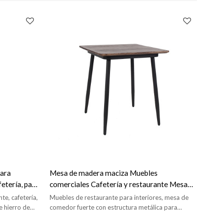
para
Mesa de madera maciza Muebles
etería, pata
comerciales Cafetería y restaurante Mesa
de comedor
te, cafetería,
Muebles de restaurante para interiores, mesa de
 hierro de
comedor fuerte con estructura metálica para
esas.
cafetería y restaurante