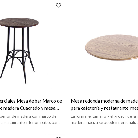
rciales Mesa de bar Marco de
Mesa redonda moderna de made
de madera Cuadrado y mesa
para cafetería y restaurante, me
madera, madera de nogal
perior de madera con marco de
La forma, el tamaño y el grosor de la
a restaurante interior, patio, bar,
madera maciza se pueden personaliza
de maderas a elegir