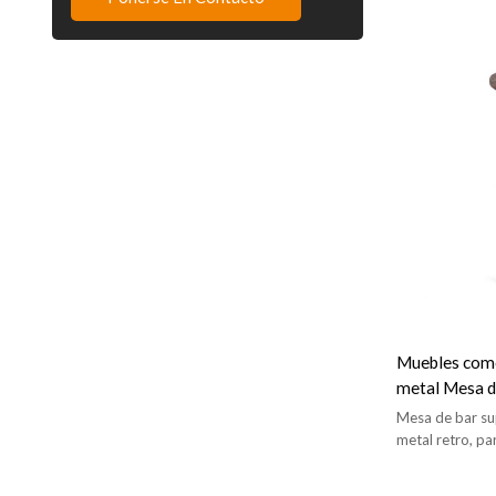
Muebles come
metal Mesa 
redonda
Mesa de bar su
metal retro, par
etc.