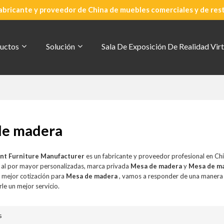
abricante y proveedor de China de muebles comerciales y de res
uctos
Solución
Sala De Exposición De Realidad Virt
de madera
nt Furniture Manufacturer
es un fabricante y proveedor profesional en Ch
 al por mayor personalizadas, marca privada
Mesa de madera
y
Mesa de m
a mejor cotización para
Mesa de madera
, vamos a responder de una manera 
le un mejor servicio.
s