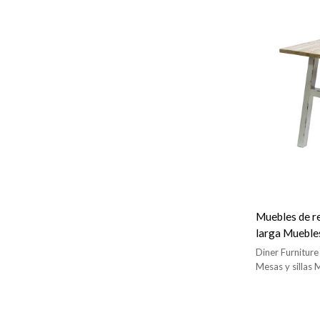
Muebles de r
larga Mueble
de madera
Diner Furnitur
Mesas y sillas 