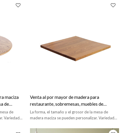
ra maciza
Venta al por mayor de madera para
sa de
restaurante, sobremesas, muebles de
cafetería, sobremesa de madera maciza
 mesa de
La forma, el tamaño y el grosor de la mesa de
r. Variedad
madera maciza se pueden personalizar. Variedad
de maderas a elegir