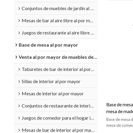
Conjuntos de muebles de jardín al por mayor
Mesas de bar al aire libre al por mayor
Juegos de restaurante al aire libre al por mayor
Base de mesa al por mayor
Venta al por mayor de muebles de interior
Taburetes de bar de interior al por mayor
Sillas de interior al por mayor
Mesas de interior al por mayor
Base de mesa
Conjuntos de restaurante de interior al por mayor
mesa de made
Juegos de comedor para el hogar interior al por mayor
calidad
Base de mesa de
mesa de comedo
Mesas de bar de interior al por mayor
diferentes tam