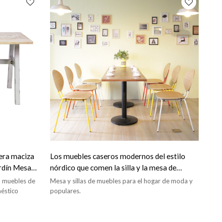
era maciza
Los muebles caseros modernos del estilo
ardín Mesa
nórdico que comen la silla y la mesa de
madera fijan los muebles caseros del OEM
, muebles de
Mesa y sillas de muebles para el hogar de moda y
éstico
populares.