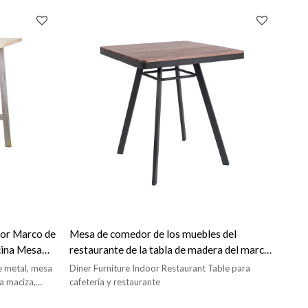
or Marco de
Mesa de comedor de los muebles del
cina Mesa
restaurante de la tabla de madera del marco
za
metálico para el uso interior
e metal, mesa
Diner Furniture Indoor Restaurant Table para
a maciza,
cafetería y restaurante