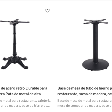
 de acero retro Durable para
Base de mesa de tubo de hierro 
ra Pata de metal de alta
restaurante, mesa de madera, caf
de mesa redonda de Metal
 metal para restaurante, cafetería,
Base de mesa de metal para restauran
r de madera, base de hierro de
mesa de comedor de madera, base de
años para diferentes mesas.
diferentes tamaños para diferentes m