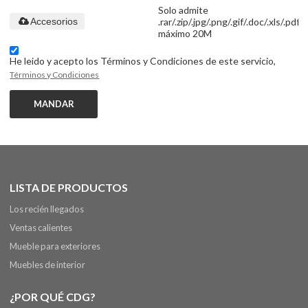
Solo admite
.rar/.zip/.jpg/.png/.gif/.doc/.xls/.pdf,
Accesorios
máximo 20M
He leido y acepto los Términos y Condiciones de este servicio,
Términos y Condiciones
MANDAR
LISTA DE PRODUCTOS
Los recién llegados
Ventas calientes
Mueble para exteriores
Muebles de interior
¿POR QUÉ CDG?