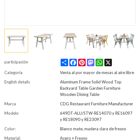
Share
Facebook
Pinterest
Mastodon
WhatsApp
X
participación
Categoría
Venta al por mayor de mesas al aire libre
English details
Aluminum Frame Solid Wood Top
Backyard Table Garden Furniture
Wooden Dining Table
Marca
CDG Restaurant Furniture Manufacturer
Modelo
649DT-ALU/STW-RE14070 y RE16097
y RE18090 y RE23097
Color:
Blanco mate, madera clara de fresno
Material:
Acero + Fresno