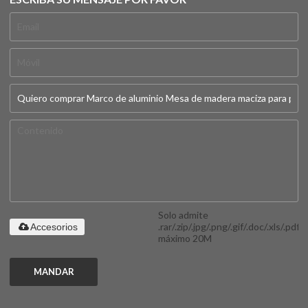
Solo admite
.rar/.zip/.jpg/.png/.gif/.doc/.xls/.pdf,
Accesorios
máximo 20M
MANDAR