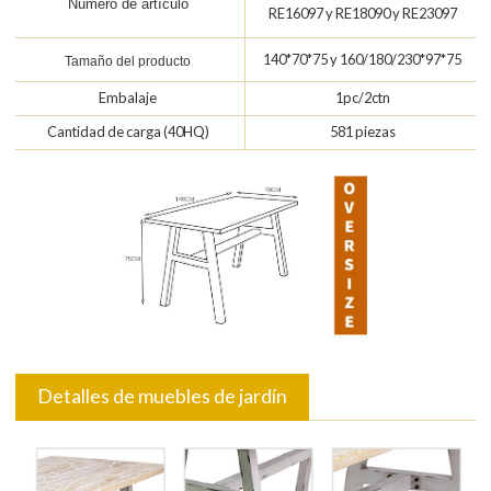
Número de artículo
RE16097 y RE18090 y RE23097
140*70*75 y 160/180/230*97*75
Tamaño del producto
Embalaje
1pc/2ctn
Cantidad de carga (40HQ)
581 piezas
Detalles de muebles de jardín