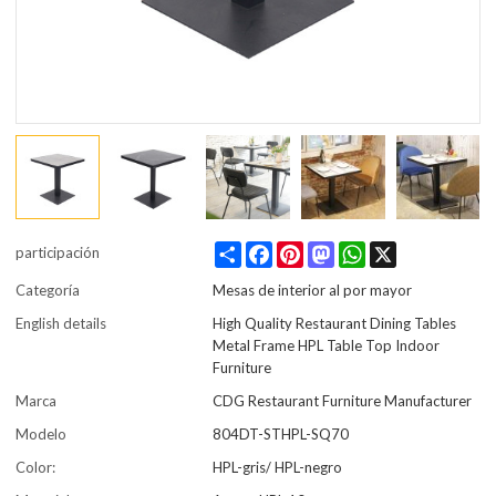
Share
Facebook
Pinterest
Mastodon
WhatsApp
X
participación
Categoría
Mesas de interior al por mayor
English details
High Quality Restaurant Dining Tables
Metal Frame HPL Table Top Indoor
Furniture
Marca
CDG Restaurant Furniture Manufacturer
Modelo
804DT-STHPL-SQ70
Color:
HPL-gris/ HPL-negro