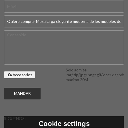
Solo admite
.rar/.zip/.jpg/.png/.gif/.doc/.xls/.pdf,
Accesorios
máximo 20M
MANDAR
SÍGUENOS:
Cookie settings