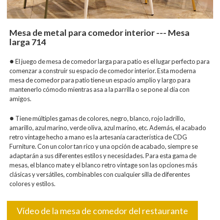
Mesa de metal para comedor interior --- Mesa
larga 714
●
El juego de mesa de comedor larga para patio es el lugar perfecto para
comenzar a construir su espacio de comedor interior. Esta moderna
mesa de comedor para patio tiene un espacio amplio y largo para
mantenerlo cómodo mientras asa a la parrilla o se pone al día con
amigos.
●
Tiene múltiples gamas de colores, negro, blanco, rojo ladrillo,
amarillo, azul marino, verde oliva, azul marino, etc. Además, el acabado
retro vintage hecho a mano es la artesanía característica de CDG
Furniture. Con un color tan rico y una opción de acabado, siempre se
adaptarán a sus diferentes estilos y necesidades. Para esta gama de
mesas, el blanco mate y el blanco retro vintage son las opciones más
clásicas y versátiles, combinables con cualquier silla de diferentes
colores y estilos.
Vídeo de la mesa de comedor del restaurante