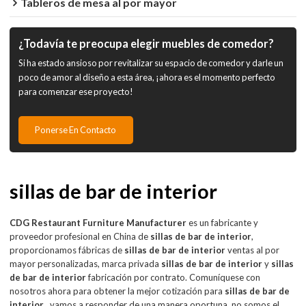
Tableros de mesa al por mayor
¿Todavía te preocupa elegir muebles de comedor?
Si ha estado ansioso por revitalizar su espacio de comedor y darle un
poco de amor al diseño a esta área, ¡ahora es el momento perfecto
para comenzar ese proyecto!
Ponerse En Contacto
sillas de bar de interior
CDG Restaurant Furniture Manufacturer
es un fabricante y
proveedor profesional en China de
sillas de bar de interior
,
proporcionamos fábricas de
sillas de bar de interior
ventas al por
mayor personalizadas, marca privada
sillas de bar de interior
y
sillas
de bar de interior
fabricación por contrato. Comuníquese con
nosotros ahora para obtener la mejor cotización para
sillas de bar de
interior
, vamos a responder de una manera oportuna, no somos el