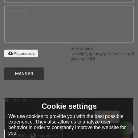
Solo admite
.rar/.zip/.jpg/.png/.gif/.doc/.xls/.pdf,
Accesorios
máximo 20M
MANDAR
SÍGUENOS:
Cookie settings
We use cookies to provide you with the best possible
SUSCRIPCIÓN
experience. They also allow us to analyze user
behavior in order to constantly improve the website for
you.
IDIOMA:
Español