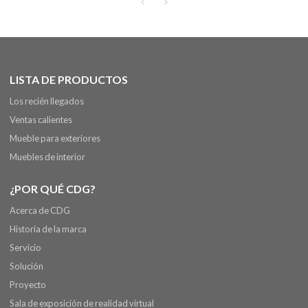
la barra
LISTA DE PRODUCTOS
Los recién llegados
Ventas calientes
Mueble para exteriores
Muebles de interior
¿POR QUÉ CDG?
Acerca de CDG
Historia de la marca
Servicio
Solución
Proyecto
Sala de exposición de realidad virtual