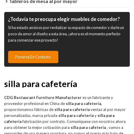
Tableros de mesa al por mayor
¿Todavía te preocupa elegir muebles de comedor?
Si ha estado ansioso por revitalizar su espacio de comedor y darle un
poco de amor al diseño a esta área, ¡ahora es el momento perfecto
para comenzar ese proyecto!
Ponerse En Contacto
silla para cafetería
CDG Restaurant Furniture Manufacturer
es un fabricante y
proveedor profesional en China de
silla para cafetería
,
proporcionamos fábricas de
silla para cafetería
ventas al por mayor
personalizadas, marca privada
silla para cafetería
y
silla para
cafetería
fabricación por contrato. Comuníquese con nosotros ahora
para obtener la mejor cotización para
silla para cafetería
, vamos a
responder de una manera oportuna, no somos el precio más bajo de