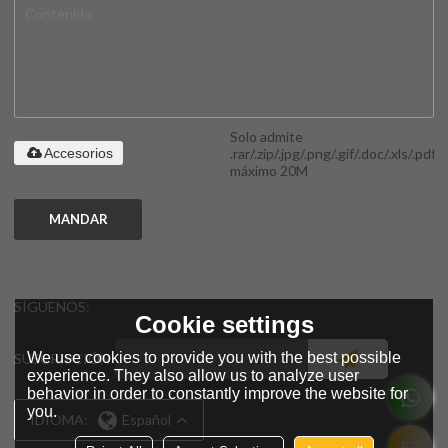
Solo admite
.rar/.zip/.jpg/.png/.gif/.doc/.xls/.pdf,
Accesorios
máximo 20M
MANDAR
SÍGUENOS:
Cookie settings
We use cookies to provide you with the best possible
SUSCRIPCIÓN
experience. They also allow us to analyze user
behavior in order to constantly improve the website for
you.
IDIOMA:
Español