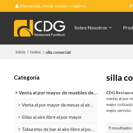
bienvenida,
Iniciar sesión
/
registro
F
Sobre Nosotros
Prod
Inicio
todos
/
/
silla comercial
silla c
Categoría
Venta al por mayor de muebles de exterior
CDG Restaura
ventas al por 
Venta al por mayor de mesas al aire libre
mejor cotizaci
mejor servicio.
Sillas al aire libre al por mayor
9 resultados
Taburetes de bar al aire libre al por mayor