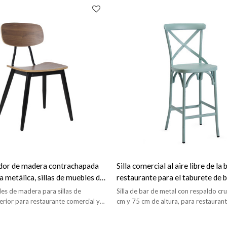
edor de madera contrachapada
Silla comercial al aire libre de la 
a metálica, sillas de muebles de
restaurante para el taburete de
restaurante comercial
de la barra y de la cafetería
es de madera para sillas de
Silla de bar de metal con respaldo c
rior para restaurante comercial y
cm y 75 cm de altura, para restaurante
aire libre.