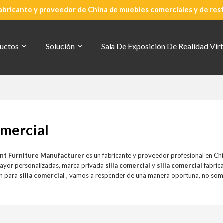
abricante y proveedor de China de muebles comerciales y de res
uctos
Solución
Sala De Exposición De Realidad Virt
omercial
nt Furniture Manufacturer
es un fabricante y proveedor profesional en Ch
mayor personalizadas, marca privada
silla comercial
y
silla comercial
fabric
ón para
silla comercial
, vamos a responder de una manera oportuna, no som