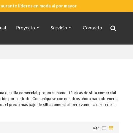
taurante líderes en moda al por mayor
ual
Proyecto
Servicio
Contacto
Cotización Rápida
Acerca De CDG
ina de
silla comercial
, proporcionamos fábricas de
silla comercial
ación por contrato. Comuníquese con nosotros ahora para obtener la
os el precio más bajo de
silla comercial
, pero vamos a ofrecerle un
Ver