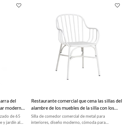
barra del
Restaurante comercial que cena las sillas del
 bar moderno
alambre de los muebles de la silla con los
apoyabrazos para la tienda del café
ruzado de 65
Silla de comedor comercial de metal para
 y jardín al
interiores, diseño moderno, cómoda para
comedor.