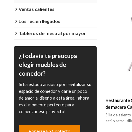
Ventas calientes
Los recién llegados
Tableros de mesa al por mayor
¿Todavía te preocupa
elegir muebles de
comedor?
Si ha estado ansioso por revitalizar su
espacio de comedor y darle un poco
de amor al diseño a esta área, ¡ahora
Restaurante 
es el momento perfecto para
de madera Caf
comenzar ese proyecto!
Silla de come
Silla de asien
estilo retro, s
de interior
Ponerse En Contacto