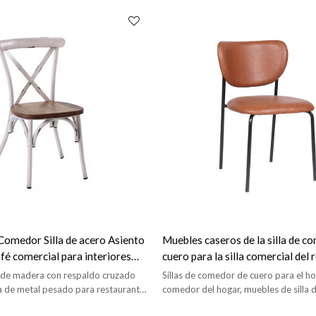
Comedor Silla de acero Asiento
Muebles caseros de la silla de c
é comercial para interiores
cuero para la silla comercial del
dor
del comedor
to de madera con respaldo cruzado
Sillas de comedor de cuero para el ho
illa de metal pesado para restaurante
comedor del hogar, muebles de silla d
moderno.