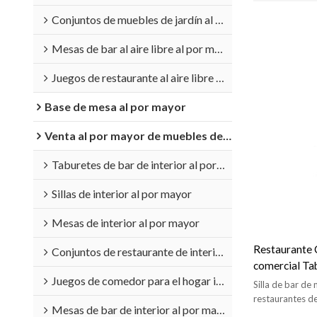
Conjuntos de muebles de jardín al por mayor
Mesas de bar al aire libre al por mayor
Juegos de restaurante al aire libre al por mayor
Base de mesa al por mayor
Venta al por mayor de muebles de interior
Taburetes de bar de interior al por mayor
Sillas de interior al por mayor
Mesas de interior al por mayor
Restaurante C
Conjuntos de restaurante de interior al por mayor
comercial Tab
Juegos de comedor para el hogar interior al por mayor
metal
Silla de bar d
restaurantes de
Mesas de bar de interior al por mayor
restaurantes.