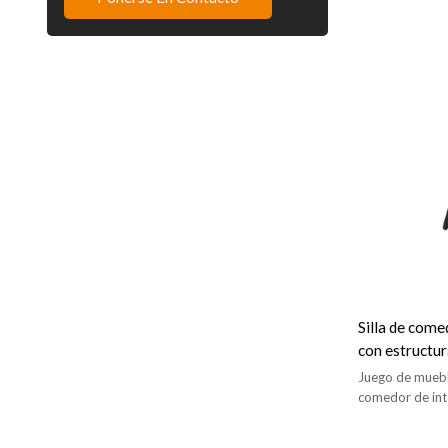
Silla de com
con estructur
madera para 
Juego de muebl
comedor de inte
cafetería.