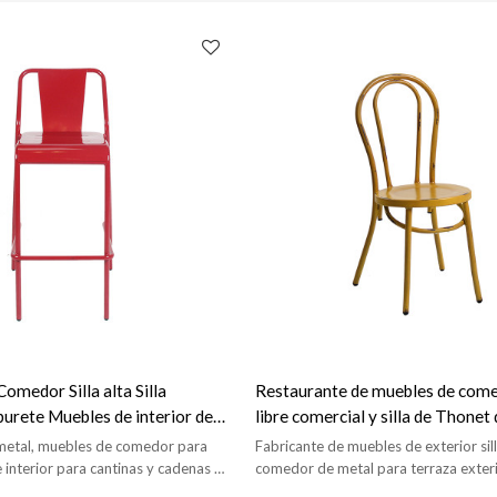
omedor Silla alta Silla
Restaurante de muebles de comed
urete Muebles de interior de
libre comercial y silla de Thonet
para cafetería
e metal, muebles de comedor para
Fabricante de muebles de exterior sil
 interior para cantinas y cadenas de
comedor de metal para terraza exteri