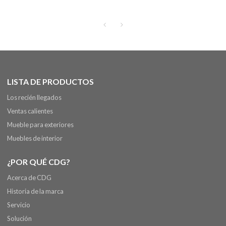
hogar, sillón de comedor para
jardín, muebles de exterior
LISTA DE PRODUCTOS
Los recién llegados
Ventas calientes
Mueble para exteriores
Muebles de interior
¿POR QUÉ CDG?
Acerca de CDG
Historia de la marca
Servicio
Solución