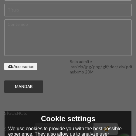
Solo admite
.rar/.zip/.jpg/.png/.gif/.doc/.xls/.pdf,
Accesorios
máximo 20M
MANDAR
SÍGUENOS:
Cookie settings
We use cookies to provide you with the best possible
SUSCRIPCIÓN
experience. They also allow us to analyze user