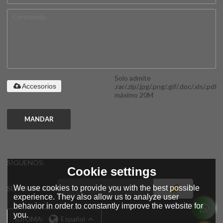
Solo admite
.rar/.zip/.jpg/.png/.gif/.doc/.xls/.pdf,
Accesorios
máximo 20M
MANDAR
SÍGUENOS:
Cookie settings
We use cookies to provide you with the best possible
SUSCRIPCIÓN
experience. They also allow us to analyze user
behavior in order to constantly improve the website for
you.
IDIOMA:
Español