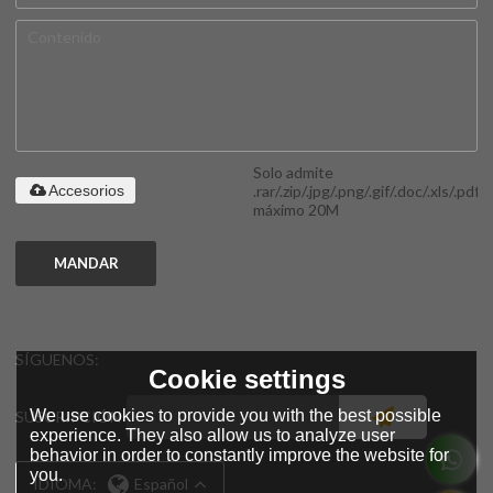
Solo admite
.rar/.zip/.jpg/.png/.gif/.doc/.xls/.pdf,
Accesorios
máximo 20M
MANDAR
SÍGUENOS:
Cookie settings
We use cookies to provide you with the best possible
SUSCRIPCIÓN
experience. They also allow us to analyze user
behavior in order to constantly improve the website for
you.
IDIOMA:
Español