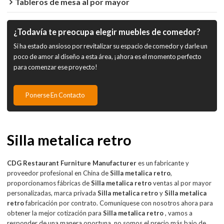
Tableros de mesa al por mayor
¿Todavía te preocupa elegir muebles de comedor?
Si ha estado ansioso por revitalizar su espacio de comedor y darle un
poco de amor al diseño a esta área, ¡ahora es el momento perfecto
para comenzar ese proyecto!
Ponerse En Contacto
Silla metalica retro
CDG Restaurant Furniture Manufacturer
es un fabricante y
proveedor profesional en China de
Silla metalica retro
,
proporcionamos fábricas de
Silla metalica retro
ventas al por mayor
personalizadas, marca privada
Silla metalica retro
y
Silla metalica
retro
fabricación por contrato. Comuníquese con nosotros ahora para
obtener la mejor cotización para
Silla metalica retro
, vamos a
responder de una manera oportuna, no somos el precio más bajo de