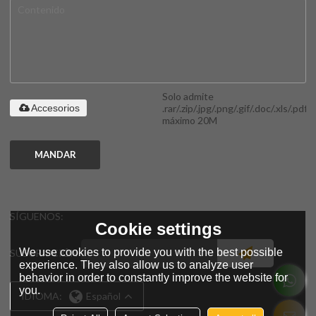
Solo admite
.rar/.zip/.jpg/.png/.gif/.doc/.xls/.pdf,
Accesorios
máximo 20M
MANDAR
SÍGUENOS:
Cookie settings
We use cookies to provide you with the best possible
SUSCRIPCIÓN
experience. They also allow us to analyze user
behavior in order to constantly improve the website for
you.
IDIOMA:
Español