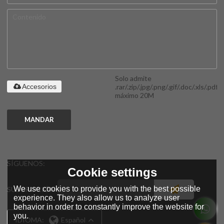
Solo admite
.rar/.zip/.jpg/.png/.gif/.doc/.xls/.pdf,
Accesorios
máximo 20M
MANDAR
SÍGUENOS:
Cookie settings
We use cookies to provide you with the best possible
SUSCRIPCIÓN
experience. They also allow us to analyze user
behavior in order to constantly improve the website for
you.
IDIOMA:
Español