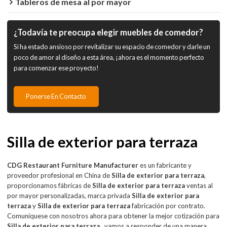
Tableros de mesa al por mayor
¿Todavía te preocupa elegir muebles de comedor?
Si ha estado ansioso por revitalizar su espacio de comedor y darle un
poco de amor al diseño a esta área, ¡ahora es el momento perfecto
para comenzar ese proyecto!
Ponerse En Contacto
Silla de exterior para terraza
CDG Restaurant Furniture Manufacturer
es un fabricante y
proveedor profesional en China de
Silla de exterior para terraza
,
proporcionamos fábricas de
Silla de exterior para terraza
ventas al
por mayor personalizadas, marca privada
Silla de exterior para
terraza
y
Silla de exterior para terraza
fabricación por contrato.
Comuníquese con nosotros ahora para obtener la mejor cotización para
Silla de exterior para terraza
, vamos a responder de una manera