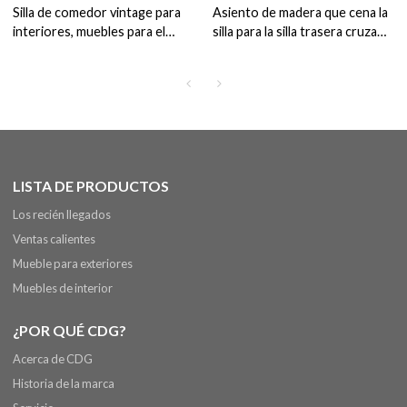
Silla de comedor vintage para
Asiento de madera que cena la
interiores, muebles para el
silla para la silla trasera cruzada
hogar modernos y elegantes
del metal del comedor del
para el hogar, silla de comedor
restaurante interior
LISTA DE PRODUCTOS
Los recién llegados
Ventas calientes
Mueble para exteriores
Muebles de interior
¿POR QUÉ CDG?
Acerca de CDG
Historia de la marca