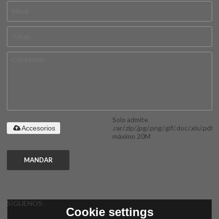
Solo admite
.rar/.zip/.jpg/.png/.gif/.doc/.xls/.pdf,
Accesorios
máximo 20M
MANDAR
SÍGUENOS:
Cookie settings