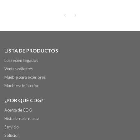
los muebles al aire libre de los
apoyabrazos que cenan la silla
para el restaurante
LISTA DE PRODUCTOS
Los recién llegados
Ventas calientes
Mueble para exteriores
Muebles de interior
¿POR QUÉ CDG?
Acerca de CDG
Historia de la marca
Servicio
Solución