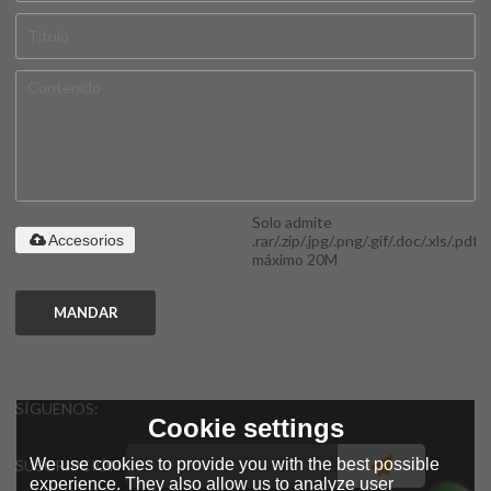
Solo admite
.rar/.zip/.jpg/.png/.gif/.doc/.xls/.pdf,
Accesorios
máximo 20M
MANDAR
SÍGUENOS:
Cookie settings
We use cookies to provide you with the best possible
SUSCRIPCIÓN
experience. They also allow us to analyze user