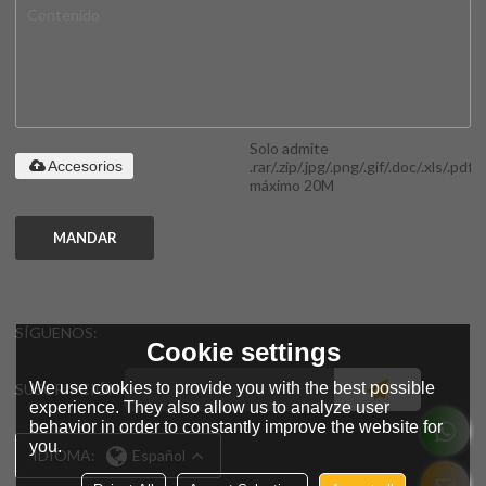
Solo admite
.rar/.zip/.jpg/.png/.gif/.doc/.xls/.pdf,
Accesorios
máximo 20M
MANDAR
SÍGUENOS:
Cookie settings
We use cookies to provide you with the best possible
SUSCRIPCIÓN
experience. They also allow us to analyze user
behavior in order to constantly improve the website for
you.
IDIOMA:
Español