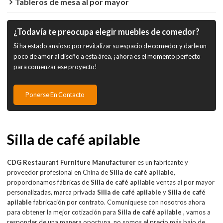
Tableros de mesa al por mayor
¿Todavía te preocupa elegir muebles de comedor?
Si ha estado ansioso por revitalizar su espacio de comedor y darle un
poco de amor al diseño a esta área, ¡ahora es el momento perfecto
para comenzar ese proyecto!
Ponerse En Contacto
Silla de café apilable
CDG Restaurant Furniture Manufacturer
es un fabricante y
proveedor profesional en China de
Silla de café apilable
,
proporcionamos fábricas de
Silla de café apilable
ventas al por mayor
personalizadas, marca privada
Silla de café apilable
y
Silla de café
apilable
fabricación por contrato. Comuníquese con nosotros ahora
para obtener la mejor cotización para
Silla de café apilable
, vamos a
responder de una manera oportuna, no somos el precio más bajo de