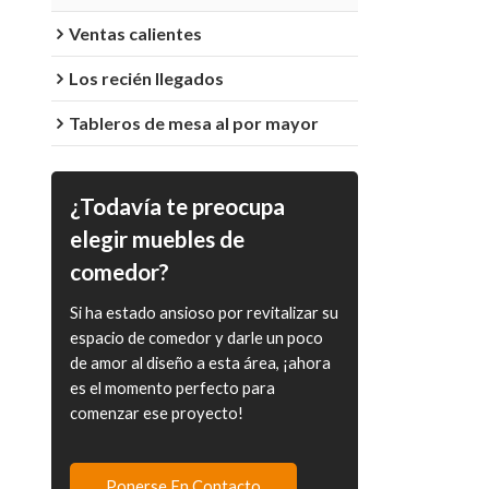
Ventas calientes
Los recién llegados
Tableros de mesa al por mayor
¿Todavía te preocupa
elegir muebles de
comedor?
Si ha estado ansioso por revitalizar su
espacio de comedor y darle un poco
de amor al diseño a esta área, ¡ahora
es el momento perfecto para
comenzar ese proyecto!
Ponerse En Contacto