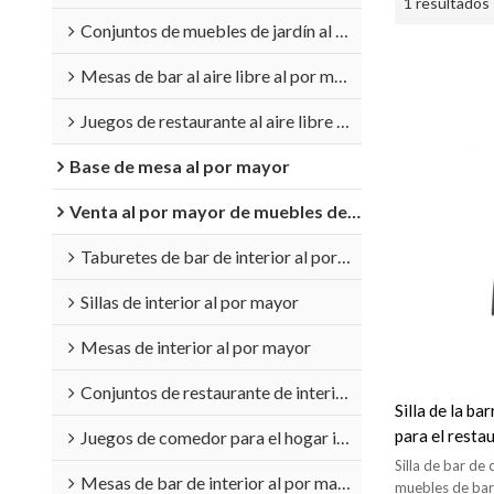
1 resultados
Conjuntos de muebles de jardín al por mayor
Mesas de bar al aire libre al por mayor
Juegos de restaurante al aire libre al por mayor
Base de mesa al por mayor
Venta al por mayor de muebles de interior
Taburetes de bar de interior al por mayor
Sillas de interior al por mayor
Mesas de interior al por mayor
Conjuntos de restaurante de interior al por mayor
Silla de la b
para el restau
Juegos de comedor para el hogar interior al por mayor
los bistró qu
Silla de bar de
Mesas de bar de interior al por mayor
muebles de bar