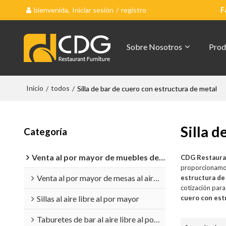
bienvenida,
Iniciar sesión
/
registro
F
Sobre Nosotros
Prod
Inicio
todos
/
/
Silla de bar de cuero con estructura de metal
Silla 
Categoría
Venta al por mayor de muebles de exterior
CDG Restaura
proporcionamo
Venta al por mayor de mesas al aire libre
estructura de
cotización par
Sillas al aire libre al por mayor
cuero con est
Taburetes de bar al aire libre al por mayor