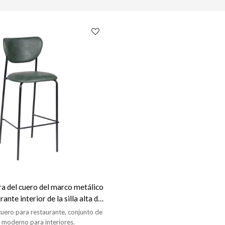
arra del cuero del marco metálico
rante interior de la silla alta de
e cena los muebles
 cuero para restaurante, conjunto de
 moderno para interiores.