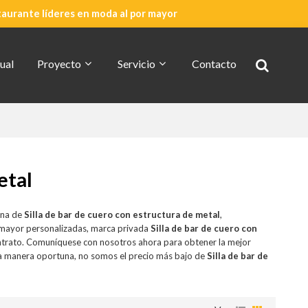
taurante líderes en moda al por mayor
ual
Proyecto
Servicio
Contacto
Cotización Rápida
Acerca De CDG
etal
ina de
Silla de bar de cuero con estructura de metal
,
 mayor personalizadas, marca privada
Silla de bar de cuero con
ntrato. Comuníquese con nosotros ahora para obtener la mejor
a manera oportuna, no somos el precio más bajo de
Silla de bar de