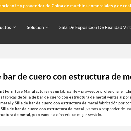
abricante y proveedor de China de muebles comerciales y de res
uctos
Solución
Sala De Exposición De Realidad Virt
de bar de cuero con estructura de m
nt Furniture Manufacturer
es un fabricante y proveedor profesional en Ch
s fábricas de
Silla de bar de cuero con estructura de metal
ventas al por
 metal
y
Silla de bar de cuero con estructura de metal
fabricación por co
a
Silla de bar de cuero con estructura de metal
, vamos a responder de un
ructura de metal
, pero vamos a ofrecerle un mejor servicio.