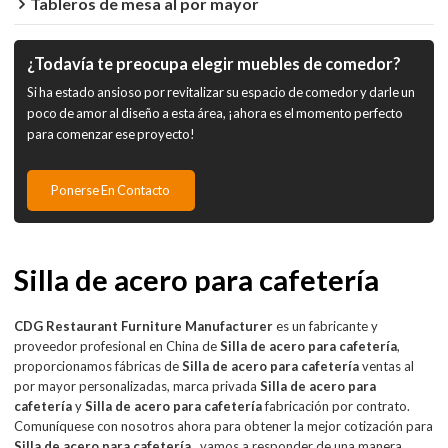
Tableros de mesa al por mayor
¿Todavía te preocupa elegir muebles de comedor?
Si ha estado ansioso por revitalizar su espacio de comedor y darle un
poco de amor al diseño a esta área, ¡ahora es el momento perfecto
para comenzar ese proyecto!
Ponerse En Contacto
Silla de acero para cafetería
CDG Restaurant Furniture Manufacturer
es un fabricante y
proveedor profesional en China de
Silla de acero para cafetería
,
proporcionamos fábricas de
Silla de acero para cafetería
ventas al
por mayor personalizadas, marca privada
Silla de acero para
cafetería
y
Silla de acero para cafetería
fabricación por contrato.
Comuníquese con nosotros ahora para obtener la mejor cotización para
Silla de acero para cafetería
, vamos a responder de una manera