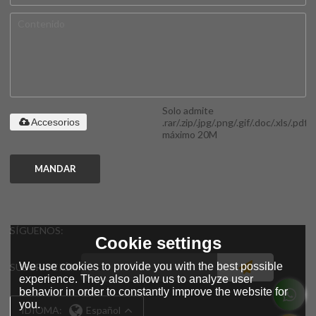
Solo admite
.rar/.zip/.jpg/.png/.gif/.doc/.xls/.pdf,
Accesorios
máximo 20M
MANDAR
SÍGUENOS:
Cookie settings
We use cookies to provide you with the best possible
SUSCRIPCIÓN
experience. They also allow us to analyze user
behavior in order to constantly improve the website for
you.
IDIOMA:
Español