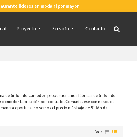
taurante líderes en moda al por mayor
ual
Proyecto
Servicio
Contacto
Cotización Rápida
Acerca De CDG
ina de
Sillón de comedor
, proporcionamos fábricas de
Sillón de
de comedor
fabricación por contrato. Comuníquese con nosotros
 manera oportuna, no somos el precio más bajo de
Sillón de
Ver