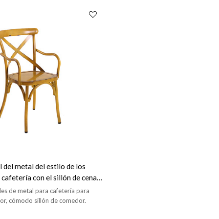
al del metal del estilo de los
cafetería con el sillón de cena
te de los apoyabrazos
es de metal para cafetería para
rior, cómodo sillón de comedor.