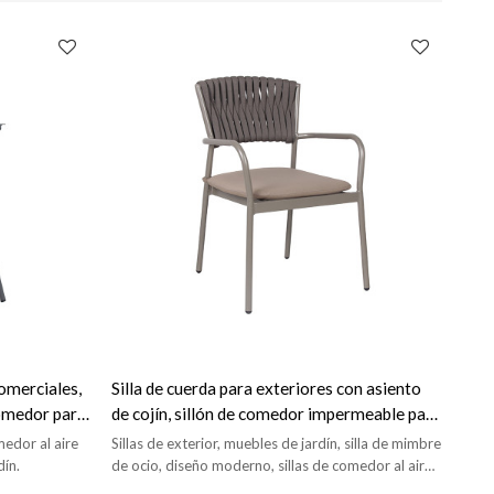
omerciales,
Silla de cuerda para exteriores con asiento
comedor para
de cojín, sillón de comedor impermeable para
jardín, muebles de Patio
medor al aire
Sillas de exterior, muebles de jardín, silla de mimbre
dín.
de ocio, diseño moderno, sillas de comedor al aire
libre.