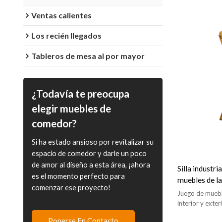
Ventas calientes
Los recién llegados
Tableros de mesa al por mayor
¿Todavía te preocupa
elegir muebles de
comedor?
Si ha estado ansioso por revitalizar su
espacio de comedor y darle un poco
de amor al diseño a esta área, ¡ahora
Silla industri
es el momento perfecto para
muebles de la 
comenzar ese proyecto!
del restauran
Juego de muebl
interior y exte
Ponerse En Contacto