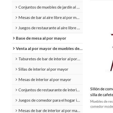
Conjuntos de muebles de jardín al por mayor
Mesas de bar al aire libre al por mayor
Juegos de restaurante al aire libre al por mayor
Base de mesa al por mayor
Venta al por mayor de muebles de interior
Taburetes de bar de interior al por mayor
Sillas de interior al por mayor
Mesas de interior al por mayor
Sillón de com
Conjuntos de restaurante de interior al por mayor
silla de cafe
Juegos de comedor para el hogar interior al por mayor
restaurante
Muebles de rest
comedor modern
Mesas de bar de interior al por mayor
interiores.