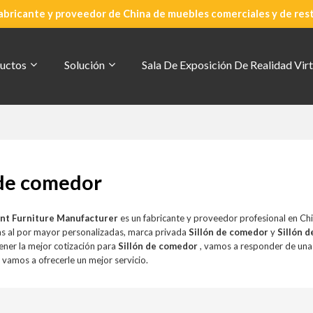
abricante y proveedor de China de muebles comerciales y de res
uctos
Solución
Sala De Exposición De Realidad Virt
 de comedor
nt Furniture Manufacturer
es un fabricante y proveedor profesional en Ch
s al por mayor personalizadas, marca privada
Sillón de comedor
y
Sillón 
ener la mejor cotización para
Sillón de comedor
, vamos a responder de una
o vamos a ofrecerle un mejor servicio.