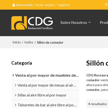
bienvenida,
Iniciar sesión
/
registro
F
Sobre Nosotros
Prod
Inicio
todos
/
/
Sillón de comedor
Sillón
Categoría
Venta al por mayor de muebles de exterior
CDG Restaura
comedor
venta
Venta al por mayor de mesas al aire libre
ahora para obt
comedor
, per
Sillas al aire libre al por mayor
4 resultados
Taburetes de bar al aire libre al por mayor