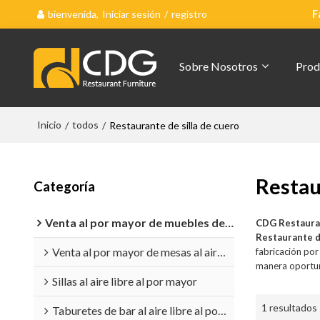
bienvenida,
Iniciar sesión
/
registro
F
Sobre Nosotros
Prod
Inicio
todos
/
/
Restaurante de silla de cuero
Restau
Categoría
Venta al por mayor de muebles de exterior
CDG Restaura
Restaurante d
Venta al por mayor de mesas al aire libre
fabricación po
manera oportun
Sillas al aire libre al por mayor
1 resultados
Taburetes de bar al aire libre al por mayor