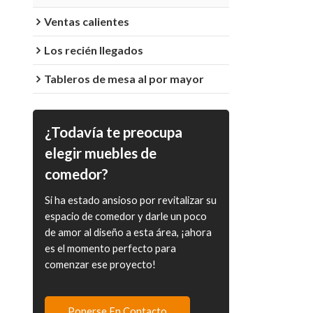
Ventas calientes
Los recién llegados
Tableros de mesa al por mayor
¿Todavía te preocupa
elegir muebles de
comedor?
Si ha estado ansioso por revitalizar su
espacio de comedor y darle un poco
de amor al diseño a esta área, ¡ahora
es el momento perfecto para
comenzar ese proyecto!
Ponerse En Contacto