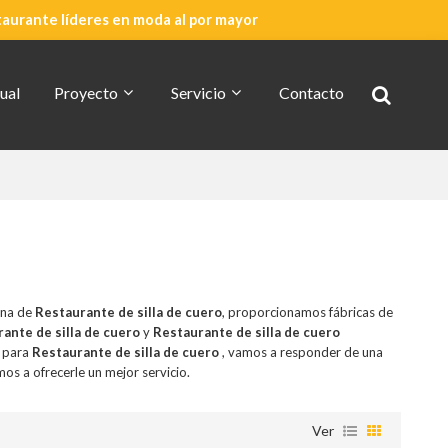
taurante líderes en moda al por mayor
ual
Proyecto
Servicio
Contacto
Cotización Rápida
Acerca De CDG
ina de
Restaurante de silla de cuero
, proporcionamos fábricas de
ante de silla de cuero
y
Restaurante de silla de cuero
n para
Restaurante de silla de cuero
, vamos a responder de una
mos a ofrecerle un mejor servicio.
Ver