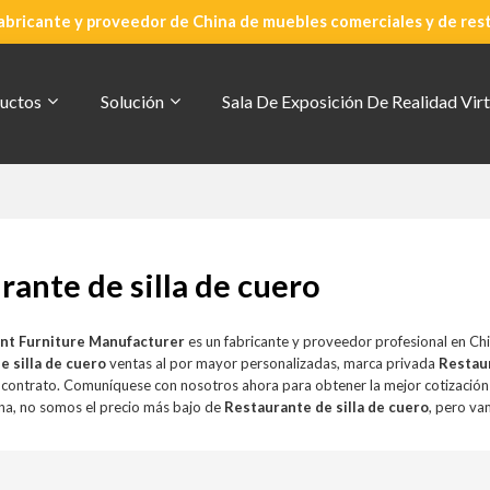
abricante y proveedor de China de muebles comerciales y de res
uctos
Solución
Sala De Exposición De Realidad Virt
rante de silla de cuero
nt Furniture Manufacturer
es un fabricante y proveedor profesional en Ch
e silla de cuero
ventas al por mayor personalizadas, marca privada
Restaur
r contrato. Comuníquese con nosotros ahora para obtener la mejor cotizació
a, no somos el precio más bajo de
Restaurante de silla de cuero
, pero va