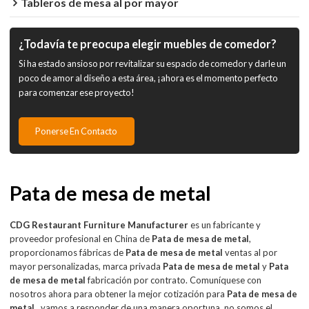
Tableros de mesa al por mayor
¿Todavía te preocupa elegir muebles de comedor?
Si ha estado ansioso por revitalizar su espacio de comedor y darle un
poco de amor al diseño a esta área, ¡ahora es el momento perfecto
para comenzar ese proyecto!
Ponerse En Contacto
Pata de mesa de metal
CDG Restaurant Furniture Manufacturer
es un fabricante y
proveedor profesional en China de
Pata de mesa de metal
,
proporcionamos fábricas de
Pata de mesa de metal
ventas al por
mayor personalizadas, marca privada
Pata de mesa de metal
y
Pata
de mesa de metal
fabricación por contrato. Comuníquese con
nosotros ahora para obtener la mejor cotización para
Pata de mesa de
metal
, vamos a responder de una manera oportuna, no somos el