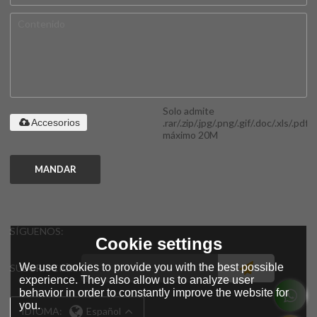
Solo admite
.rar/.zip/.jpg/.png/.gif/.doc/.xls/.pdf,
Accesorios
máximo 20M
MANDAR
SÍGUENOS:
Cookie settings
We use cookies to provide you with the best possible
SUSCRIPCIÓN
experience. They also allow us to analyze user
behavior in order to constantly improve the website for
you.
IDIOMA:
Español