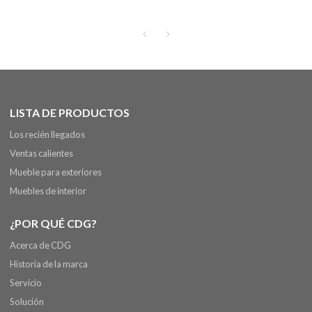
hogar para interiores
Moderno y elegante
LISTA DE PRODUCTOS
Los recién llegados
Ventas calientes
Mueble para exteriores
Muebles de interior
¿POR QUÉ CDG?
Acerca de CDG
Historia de la marca
Servicio
Solución