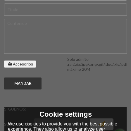
Solo admite
.rar/.zip/.jpg/.png/.gif/.doc/.xls/.pdf,
Accesorios
máximo 20M
MANDAR
SÍGUENOS:
Cookie settings
We use cookies to provide you with the best possible
SUSCRIPCIÓN
experience. They also allow us to analyze user