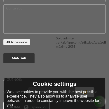
Solo admite
.rar/.zip/.jpg/.png/.gif/.doc/.xls/.pdf,
Accesorios
máximo 20M
MANDAR
SÍGUENOS:
Cookie settings
We use cookies to provide you with the best possible
SUSCRIPCIÓN
experience. They also allow us to analyze user
behavior in order to constantly improve the website for
you.
IDIOMA:
Español