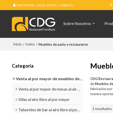
bienvenida,
Iniciar sesión
/
registro
F
Sobre Nosotros
Prod
Inicio
todos
/
/
Muebles de patio y restaurante
Mueble
Categoría
Venta al por mayor de muebles de exterior
CDG Restaura
de
Muebles de
Venta al por mayor de mesas al aire libre
fabricación po
manera oportun
Sillas al aire libre al por mayor
1 resultados
Taburetes de bar al aire libre al por mayor