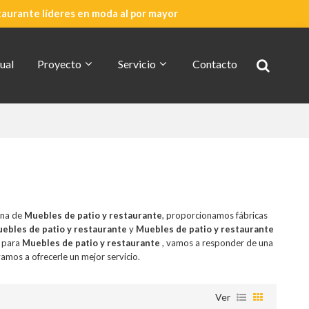
taurante líderes en moda al por mayor
ual
Proyecto
Servicio
Contacto
Cotización Rápida
Acerca De CDG
ina de
Muebles de patio y restaurante
, proporcionamos fábricas
ebles de patio y restaurante
y
Muebles de patio y restaurante
n para
Muebles de patio y restaurante
, vamos a responder de una
vamos a ofrecerle un mejor servicio.
Ver