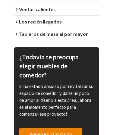
Ventas calientes
Los recién llegados
Tableros de mesa al por mayor
¿Todavía te preocupa
elegir muebles de
comedor?
Si ha estado ansioso por revitalizar su
espacio de comedor y darle un poco
de amor al diseño a esta área, ¡ahora
es el momento perfecto para
comenzar ese proyecto!
Ponerse En Contacto