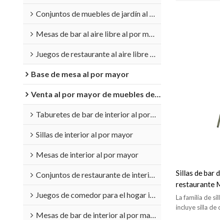
Conjuntos de muebles de jardín al por mayor
Mesas de bar al aire libre al por mayor
Juegos de restaurante al aire libre al por mayor
Base de mesa al por mayor
Venta al por mayor de muebles de interior
Taburetes de bar de interior al por mayor
Sillas de interior al por mayor
Mesas de interior al por mayor
Sillas de bar 
Conjuntos de restaurante de interior al por mayor
restaurante M
Juegos de comedor para el hogar interior al por mayor
calidad
La familia de s
incluye silla d
Mesas de bar de interior al por mayor