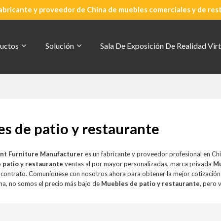
abricante y proveedor de China de muebles comerciales y de res
uctos
Solución
Sala De Exposición De Realidad Virt
s de patio y restaurante
nt Furniture Manufacturer
es un fabricante y proveedor profesional en Ch
 patio y restaurante
ventas al por mayor personalizadas, marca privada
Mu
r contrato. Comuníquese con nosotros ahora para obtener la mejor cotizació
a, no somos el precio más bajo de
Muebles de patio y restaurante
, pero 