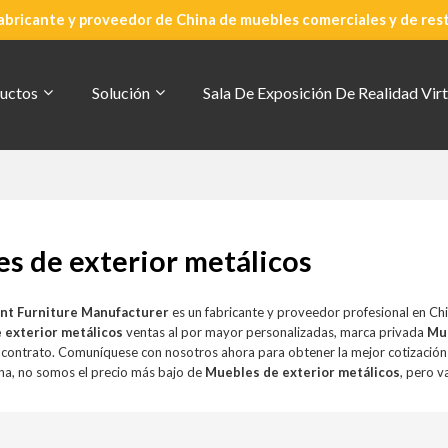
abricante y proveedor de China de muebles comerciales y de res
uctos
Solución
Sala De Exposición De Realidad Virt
s de exterior metálicos
nt Furniture Manufacturer
es un fabricante y proveedor profesional en Ch
 exterior metálicos
ventas al por mayor personalizadas, marca privada
Mue
r contrato. Comuníquese con nosotros ahora para obtener la mejor cotizació
a, no somos el precio más bajo de
Muebles de exterior metálicos
, pero v