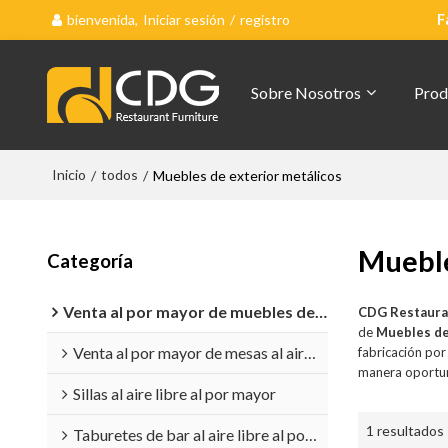
bienvenida,
Iniciar sesión
/
registro
F
Sobre Nosotros
Prod
Inicio
todos
/
/
Muebles de exterior metálicos
Mueble
Categoría
Venta al por mayor de muebles de exterior
CDG Restaura
de
Muebles de
Venta al por mayor de mesas al aire libre
fabricación po
manera oportun
Sillas al aire libre al por mayor
1 resultados
Taburetes de bar al aire libre al por mayor