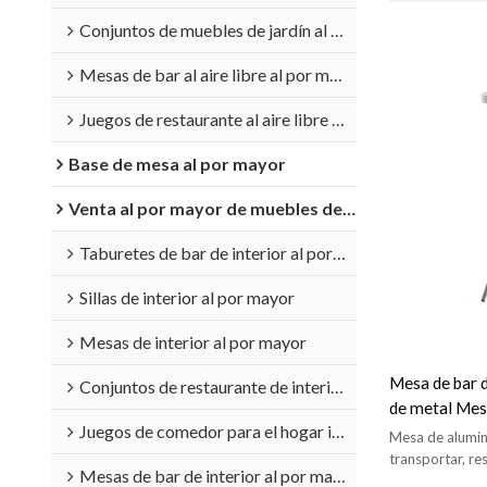
Conjuntos de muebles de jardín al por mayor
Mesas de bar al aire libre al por mayor
Juegos de restaurante al aire libre al por mayor
Base de mesa al por mayor
Venta al por mayor de muebles de interior
Taburetes de bar de interior al por mayor
Sillas de interior al por mayor
Mesas de interior al por mayor
Mesa de bar d
Conjuntos de restaurante de interior al por mayor
de metal Mes
Juegos de comedor para el hogar interior al por mayor
bar restaura
Mesa de aluminio
transportar, res
Mesas de bar de interior al por mayor
Apta para uso e