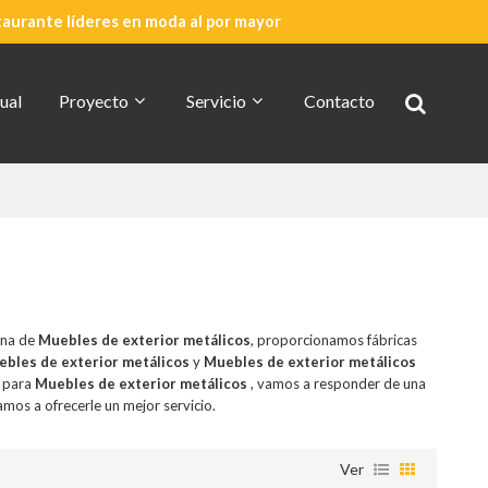
taurante líderes en moda al por mayor
ual
Proyecto
Servicio
Contacto
Cotización Rápida
Acerca De CDG
ina de
Muebles de exterior metálicos
, proporcionamos fábricas
bles de exterior metálicos
y
Muebles de exterior metálicos
n para
Muebles de exterior metálicos
, vamos a responder de una
amos a ofrecerle un mejor servicio.
Ver