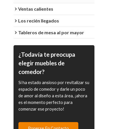
Ventas calientes
Los recién llegados
Tableros de mesa al por mayor
¿Todavía te preocupa
elegir muebles de
comedor?
Si ha estado ansioso por revitalizar su
espacio de comedor y darle un poco
de amor al diseño a esta área, ¡ahora
es el momento perfecto para
comenzar ese proyecto!
Ponerse En Contacto