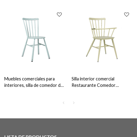
muebles de comedor,
de madera Silla de bar moderna
estructura metálica, silla
Muebles de interior
moderna de tela
Muebles comerciales para
Silla interior comercial
interiores, silla de comedor de
Restaurante Comedor
metal moderno, muebles de
Muebles Venta al por mayor
comedor para restaurante
Sillón para cafetería
Vintage
LISTA DE PRODUCTOS