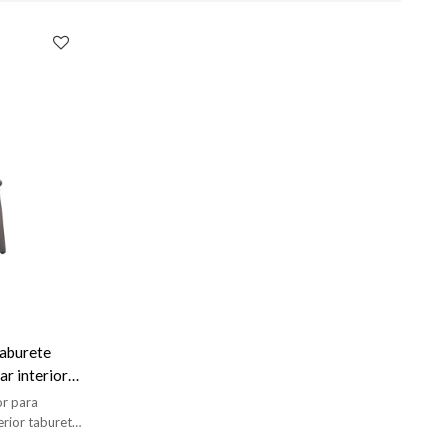
taburete
ar interior
or para
erior taburete