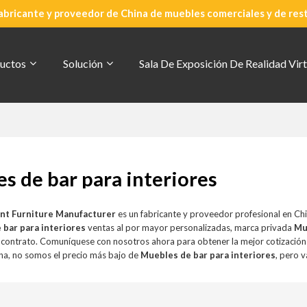
abricante y proveedor de China de muebles comerciales y de res
uctos
Solución
Sala De Exposición De Realidad Virt
s de bar para interiores
nt Furniture Manufacturer
es un fabricante y proveedor profesional en Ch
 bar para interiores
ventas al por mayor personalizadas, marca privada
Mu
r contrato. Comuníquese con nosotros ahora para obtener la mejor cotizació
a, no somos el precio más bajo de
Muebles de bar para interiores
, pero v