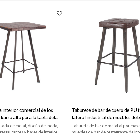
a interior comercial de los
Taburete de bar de cuero de PU 
barra alta para la tabla del
lateral industrial de muebles de b
requisitos particulares del
para restaurante
sada de metal, diseño de moda,
Taburete de bar de metal al por may
 de la barra
estaurantes y bares de interior
muebles de bar de restaurante de int
lateral alto.