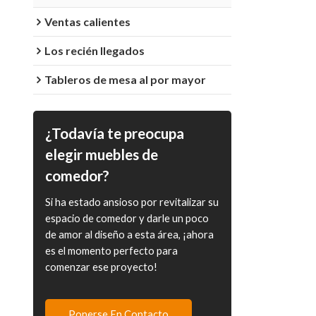
Ventas calientes
Los recién llegados
Tableros de mesa al por mayor
¿Todavía te preocupa
elegir muebles de
comedor?
Si ha estado ansioso por revitalizar su
espacio de comedor y darle un poco
de amor al diseño a esta área, ¡ahora
es el momento perfecto para
comenzar ese proyecto!
Ponerse En Contacto