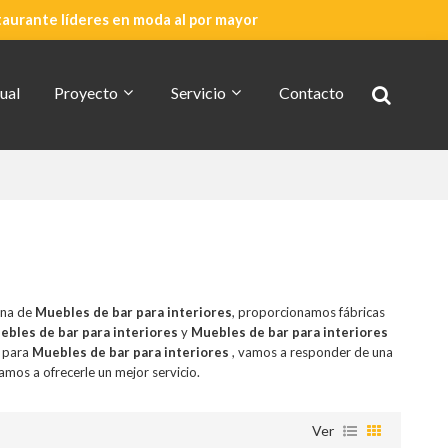
taurante líderes en moda al por mayor
ual
Proyecto
Servicio
Contacto
Cotización Rápida
Acerca De CDG
ina de
Muebles de bar para interiores
, proporcionamos fábricas
ebles de bar para interiores
y
Muebles de bar para interiores
n para
Muebles de bar para interiores
, vamos a responder de una
amos a ofrecerle un mejor servicio.
Ver