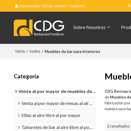
bienvenida,
Iniciar sesión
/
registro
F
Sobre Nosotros
Prod
Inicio
todos
/
/
Muebles de bar para interiores
Mueble
Categoría
Venta al por mayor de muebles de exterior
CDG Restaura
de
Muebles de
Venta al por mayor de mesas al aire libre
fabricación po
manera oportun
Sillas al aire libre al por mayor
2 resultados
Taburetes de bar al aire libre al por mayor