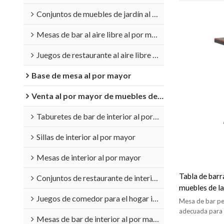
Conjuntos de muebles de jardín al por mayor
Mesas de bar al aire libre al por mayor
Juegos de restaurante al aire libre al por mayor
Base de mesa al por mayor
Venta al por mayor de muebles de interior
Taburetes de bar de interior al por mayor
Sillas de interior al por mayor
Mesas de interior al por mayor
Tabla de barr
Conjuntos de restaurante de interior al por mayor
muebles de la 
Juegos de comedor para el hogar interior al por mayor
arreglo para 
Mesa de bar pe
restaurante y
adecuada para r
Mesas de bar de interior al por mayor