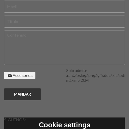
Solo admite
.rar/.zip/.jpg/.png/.gif/.doc/.xls/.pdf,
Accesorios
máximo 20M
MANDAR
SÍGUENOS:
Cookie settings