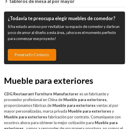
Tableros de mesa al por mayor
¿Todavía te preocupa elegir muebles de comedor?
Si ha estado ansioso por revitalizar su espacio de comedor y darle un
poco de amor al diseño a esta área, ¡ahora es el momento perfecto
para comenzar ese proyecto!
Ponerse En Contacto
Mueble para exteriores
CDG Restaurant Furniture Manufacturer
es un fabricante y
proveedor profesional en China de
Mueble para exteriores
,
proporcionamos fábricas de
Mueble para exteriores
ventas al por
mayor personalizadas, marca privada
Mueble para exteriores
y
Mueble para exteriores
fabricación por contrato. Comuníquese con
nosotros ahora para obtener la mejor cotización para
Mueble para
exteriores
, vamos a responder de una manera oportuna, no somos el