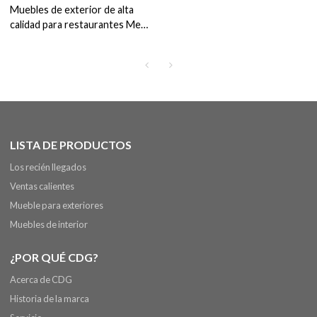
Muebles de exterior de alta
calidad para restaurantes Mesa
redonda de gran tamaño de
lujo con sillas
LISTA DE PRODUCTOS
Los recién llegados
Ventas calientes
Mueble para exteriores
Muebles de interior
¿POR QUÉ CDG?
Acerca de CDG
Historia de la marca