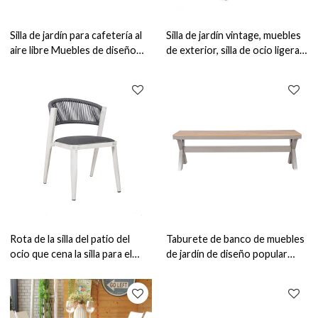
Silla de jardín para cafetería al
Silla de jardín vintage, muebles
aire libre Muebles de diseño
de exterior, silla de ocio ligera
apilable de aluminio moderno
de aluminio
Rota de la silla del patio del
Taburete de banco de muebles
ocio que cena la silla para el
de jardín de diseño popular
marco de aluminio de los
taburete largo de muebles de
muebles al aire libre del jardín
exterior