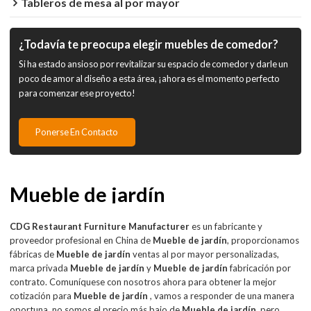
Tableros de mesa al por mayor
¿Todavía te preocupa elegir muebles de comedor?
Si ha estado ansioso por revitalizar su espacio de comedor y darle un
poco de amor al diseño a esta área, ¡ahora es el momento perfecto
para comenzar ese proyecto!
Ponerse En Contacto
Mueble de jardín
CDG Restaurant Furniture Manufacturer
es un fabricante y
proveedor profesional en China de
Mueble de jardín
, proporcionamos
fábricas de
Mueble de jardín
ventas al por mayor personalizadas,
marca privada
Mueble de jardín
y
Mueble de jardín
fabricación por
contrato. Comuníquese con nosotros ahora para obtener la mejor
cotización para
Mueble de jardín
, vamos a responder de una manera
oportuna, no somos el precio más bajo de
Mueble de jardín
, pero