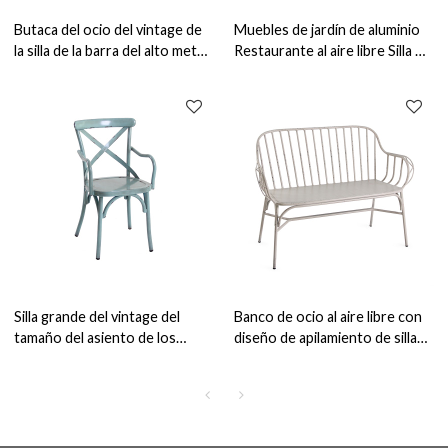
Butaca del ocio del vintage de
Muebles de jardín de aluminio
la silla de la barra del alto metal
Restaurante al aire libre Silla de
de los muebles del jardín al aire
metal Muebles de patio
libre para el jardín
Silla grande del vintage del
Banco de ocio al aire libre con
tamaño del asiento de los
diseño de apilamiento de silla
muebles del metal de la butaca
de salón de muebles de jardín
del jardín para el uso al aire
de respaldo
libre