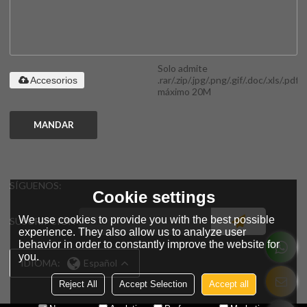
Solo admite
.rar/.zip/.jpg/.png/.gif/.doc/.xls/.pdf,
Accesorios
máximo 20M
MANDAR
SÍGUENOS:
Cookie settings
We use cookies to provide you with the best possible
SUSCRIPCIÓN
experience. They also allow us to analyze user
behavior in order to constantly improve the website for
you.
IDIOMA:
Español
Reject All
Accept Selection
Accept all