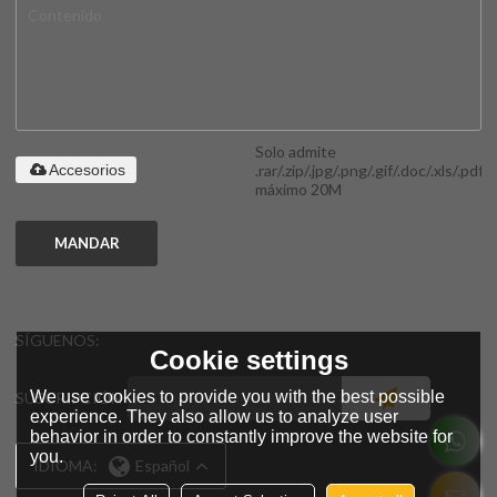
Solo admite
.rar/.zip/.jpg/.png/.gif/.doc/.xls/.pdf,
Accesorios
máximo 20M
MANDAR
SÍGUENOS:
Cookie settings
We use cookies to provide you with the best possible
SUSCRIPCIÓN
experience. They also allow us to analyze user
behavior in order to constantly improve the website for
you.
IDIOMA:
Español