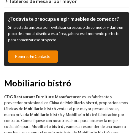
Tableros de mesa al por mayor
¿Todavía te preocupa elegir muebles de comedor?
Si ha estado ansioso por revitalizar su espacio de comedor y darle un
poco de amor al diseño a esta área, ¡ahora es el momento perfecto
para comenzar ese proyecto!
Ponerse En Contacto
Mobiliario bistró
CDG Restaurant Furniture Manufacturer
es un fabricante y
proveedor profesional en China de
Mobiliario bistró
, proporcionamos
fábricas de
Mobiliario bistró
ventas al por mayor personalizadas,
marca privada
Mobiliario bistró
y
Mobiliario bistró
fabricación por
contrato. Comuníquese con nosotros ahora para obtener la mejor
cotización para
Mobiliario bistró
, vamos a responder de una manera
oportuna, no somos el precio más bajo de
Mobiliario bistró
, pero