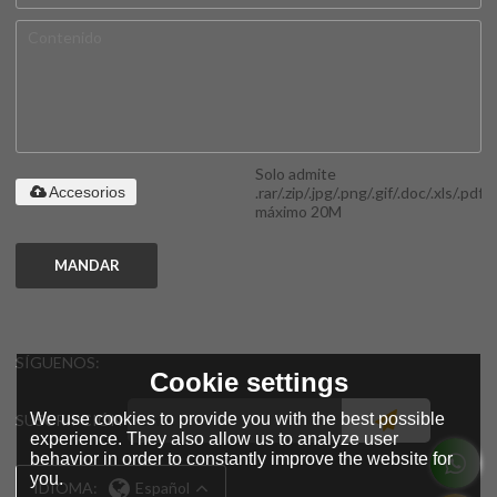
Solo admite
.rar/.zip/.jpg/.png/.gif/.doc/.xls/.pdf,
Accesorios
máximo 20M
MANDAR
SÍGUENOS:
Cookie settings
We use cookies to provide you with the best possible
SUSCRIPCIÓN
experience. They also allow us to analyze user
behavior in order to constantly improve the website for
you.
IDIOMA:
Español