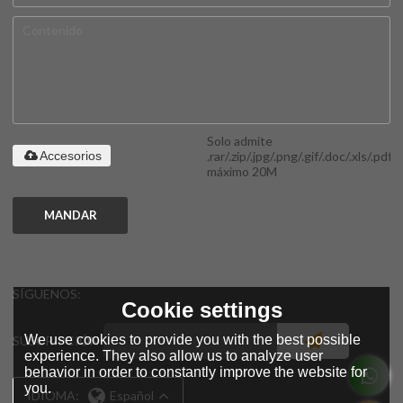
Solo admite
.rar/.zip/.jpg/.png/.gif/.doc/.xls/.pdf,
Accesorios
máximo 20M
MANDAR
SÍGUENOS:
Cookie settings
We use cookies to provide you with the best possible
SUSCRIPCIÓN
experience. They also allow us to analyze user
behavior in order to constantly improve the website for
you.
IDIOMA:
Español