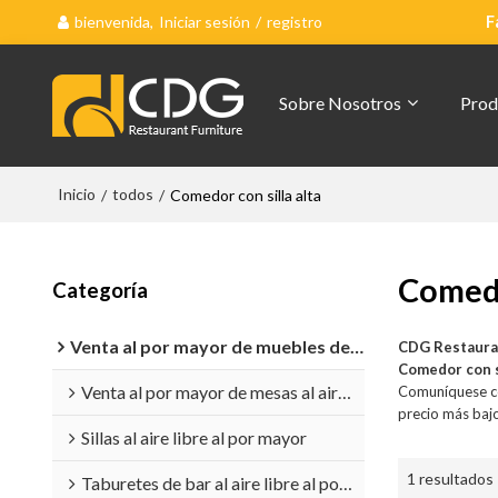
bienvenida,
Iniciar sesión
/
registro
F
Sobre Nosotros
Prod
Inicio
todos
/
/
Comedor con silla alta
Comedo
Categoría
Venta al por mayor de muebles de exterior
CDG Restaura
Comedor con si
Venta al por mayor de mesas al aire libre
Comuníquese co
precio más baj
Sillas al aire libre al por mayor
1 resultados
Taburetes de bar al aire libre al por mayor