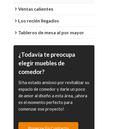
Ventas calientes
Los recién llegados
Tableros de mesa al por mayor
¿Todavía te preocupa
elegir muebles de
comedor?
Si ha estado ansioso por revitalizar su
espacio de comedor y darle un poco
de amor al diseño a esta área, ¡ahora
es el momento perfecto para
comenzar ese proyecto!
Ponerse En Contacto