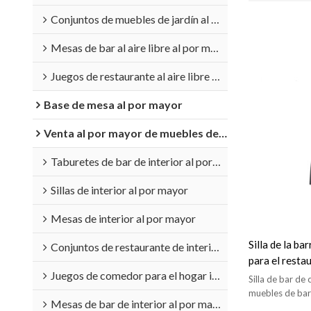
Conjuntos de muebles de jardín al por mayor
Mesas de bar al aire libre al por mayor
Juegos de restaurante al aire libre al por mayor
Base de mesa al por mayor
Venta al por mayor de muebles de interior
Taburetes de bar de interior al por mayor
Sillas de interior al por mayor
Mesas de interior al por mayor
Silla de la b
Conjuntos de restaurante de interior al por mayor
para el restau
Juegos de comedor para el hogar interior al por mayor
los bistró qu
Silla de bar de
muebles de bar
Mesas de bar de interior al por mayor