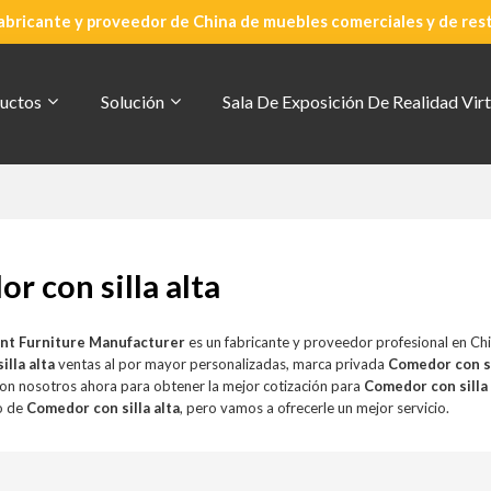
abricante y proveedor de China de muebles comerciales y de res
uctos
Solución
Sala De Exposición De Realidad Virt
r con silla alta
nt Furniture Manufacturer
es un fabricante y proveedor profesional en Ch
lla alta
ventas al por mayor personalizadas, marca privada
Comedor con si
n nosotros ahora para obtener la mejor cotización para
Comedor con silla 
o de
Comedor con silla alta
, pero vamos a ofrecerle un mejor servicio.