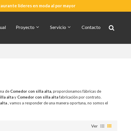
taurante líderes en moda al por mayor
ual
Proyecto
Servicio
Contacto
Cotización Rápida
Acerca De CDG
ina de
Comedor con silla alta
, proporcionamos fábricas de
lla alta
y
Comedor con silla alta
fabricación por contrato.
alta
, vamos a responder de una manera oportuna, no somos el
Ver