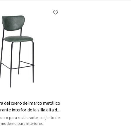
arra del cuero del marco metálico
rante interior de la silla alta de
e cena los muebles
 cuero para restaurante, conjunto de
 moderno para interiores.