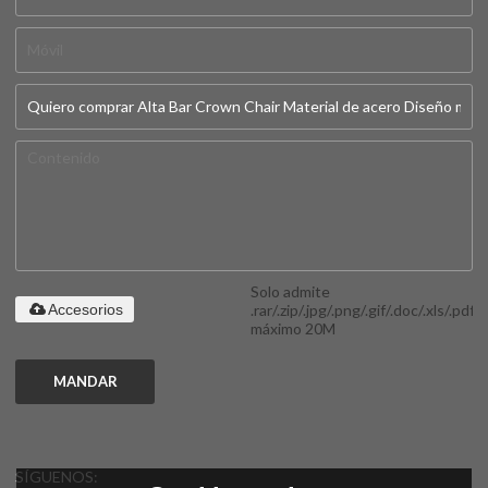
Solo admite
.rar/.zip/.jpg/.png/.gif/.doc/.xls/.pdf,
Accesorios
máximo 20M
MANDAR
SÍGUENOS: