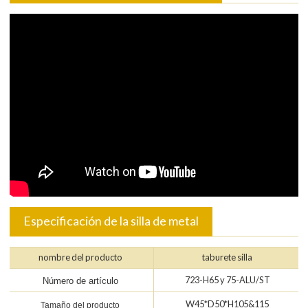
Especificación de la silla de metal
nombre del producto
taburete silla
723-H65 y 75-ALU/ST
Número de artículo
W45*D50*H105&115
Tamaño del producto