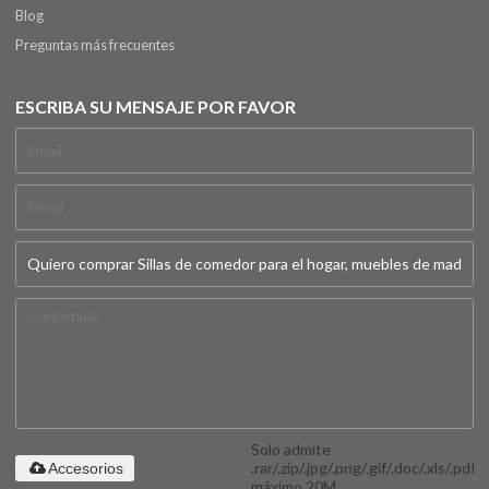
Blog
Preguntas más frecuentes
ESCRIBA SU MENSAJE POR FAVOR
Solo admite
.rar/.zip/.jpg/.png/.gif/.doc/.xls/.pdf,
Accesorios
máximo 20M