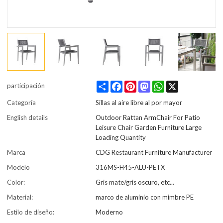
Share
Facebook
Pinterest
Mastodon
WhatsApp
X
participación
Categoría
Sillas al aire libre al por mayor
English details
Outdoor Rattan ArmChair For Patio
Leisure Chair Garden Furniture Large
Loading Quantity
Marca
CDG Restaurant Furniture Manufacturer
Modelo
316MS-H45-ALU-PETX
Color:
Gris mate/gris oscuro, etc...
Material:
marco de aluminio con mimbre PE
Estilo de diseño:
Moderno