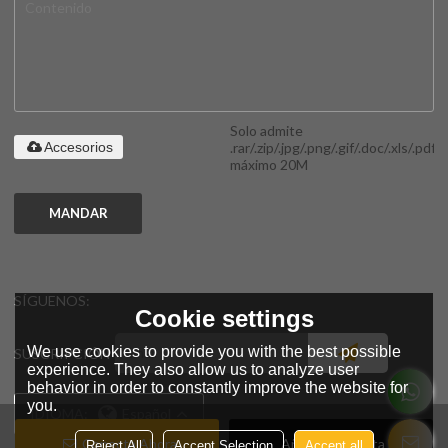
Solo admite
.rar/.zip/.jpg/.png/.gif/.doc/.xls/.pdf,
Accesorios
máximo 20M
MANDAR
SÍGUENOS:
Cookie settings
We use cookies to provide you with the best possible
SUSCRIPCIÓN
experience. They also allow us to analyze user
behavior in order to constantly improve the website for
you.
IDIOMA:
Español
Conecta Ahora
Añadir A La Lista De
Reject All
Accept Selection
Accept all