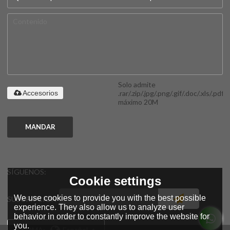
Solo admite
.rar/.zip/.jpg/.png/.gif/.doc/.xls/.pdf,
Accesorios
máximo 20M
MANDAR
SÍGUENOS:
Cookie settings
We use cookies to provide you with the best possible
SUSCRIPCIÓN
experience. They also allow us to analyze user
behavior in order to constantly improve the website for
you.
IDIOMA:
Español