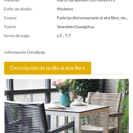
Material:
marco de aluminio con mimbre PE
Estilo de diseño:
Moderno
Escena:
Patio/jardín/restaurante al aire libre, etc...
Puerto
Shenzhen/Guangzhou
forma de pago
L/C, T/T
Información Detallada
Descripción de la silla al aire libre