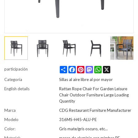
Share
Facebook
Pinterest
Mastodon
WhatsApp
X
participación
Categoría
Sillas al aire libre al por mayor
English details
Rattan Rope Chair For Garden Leisure
Chair Outdoor Furniture Large Loading
Quantity
Marca
CDG Restaurant Furniture Manufacturer
Modelo
316MS-H45-ALU-PE
Color:
Gris mate/gris oscuro, etc...