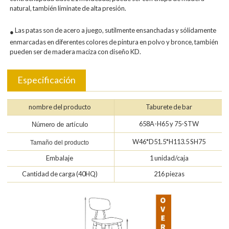
natural, también liminate de alta presión.
Las patas son de acero a juego, sutilmente ensanchadas y sólidamente
●
enmarcadas en diferentes colores de pintura en polvo y bronce, también
pueden ser de madera maciza con diseño KD.
Especificación
nombre del producto
Taburete de bar
658A-H65 y 75-STW
Número de artículo
W46*D51.5*H113.5 SH75
Tamaño del producto
Embalaje
1 unidad/caja
Cantidad de carga (40HQ)
216 piezas