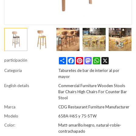
Share
Facebook
Pinterest
Mastodon
WhatsApp
X
participación
Categoría
Taburetes de bar de interior al por
mayor
English details
Commercial Furniture Wooden Stools
Bar Chairs High Chairs For Counter Bar
Stool
Marca
CDG Restaurant Furniture Manufacturer
Modelo
658A-H65 y 75-STW
Color:
Matt-amarillo/negro, natural-roble-
contrachapado